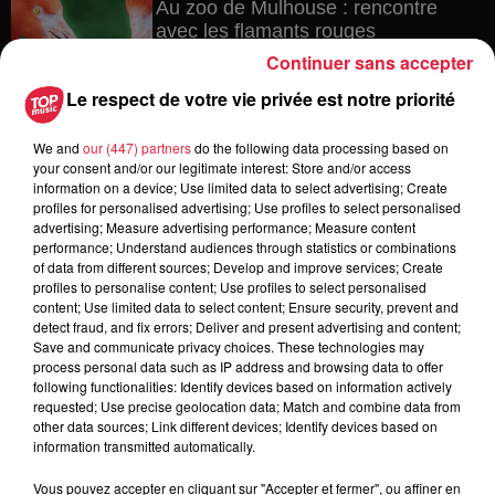
Au zoo de Mulhouse : rencontre
avec les flamants rouges
Continuer sans accepter
Le respect de votre vie privée est notre priorité
6 août 2026
We and
our (447) partners
do the following data processing based on
Les dernières infos sur la venue du
your consent and/or our legitimate interest: Store and/or access
pape à Metz en septembre
information on a device; Use limited data to select advertising; Create
profiles for personalised advertising; Use profiles to select personalised
advertising; Measure advertising performance; Measure content
performance; Understand audiences through statistics or combinations
of data from different sources; Develop and improve services; Create
5 août 2026
profiles to personalise content; Use profiles to select personalised
Europa-Park : des précisons sur
content; Use limited data to select content; Ensure security, prevent and
l’après Euro-Mir
detect fraud, and fix errors; Deliver and present advertising and content;
Save and communicate privacy choices. These technologies may
process personal data such as IP address and browsing data to offer
following functionalities: Identify devices based on information actively
requested; Use precise geolocation data; Match and combine data from
other data sources; Link different devices; Identify devices based on
information transmitted automatically.
Vous pouvez accepter en cliquant sur "Accepter et fermer", ou affiner en