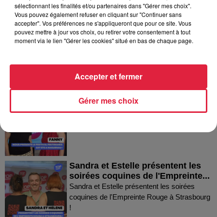
Dans la même série
sélectionnant les finalités et/ou partenaires dans "Gérer mes choix".
Vous pouvez également refuser en cliquant sur "Continuer sans
accepter". Vos préférences ne s'appliqueront que pour ce site. Vous
Thierry du Domaine Wunsch et
pouvez mettre à jour vos choix, ou retirer votre consentement à tout
moment via le lien "Gérer les cookies" situé en bas de chaque page.
Mann à Wettolsheim !
Thierry du Domaine Wunsch et Mann à
Wettolsheim !
Accepter et fermer
Fanny nous présente le festival
Gérer mes choix
Festimania !
Fanny nous présente le festival Festimania !
Sandra et Estelle présentent les
soirées coquines de l'Empreinte...
Sandra et Estelle présentent les soirées
coquines de l'Empreinte Rouge à Strasbourg
!