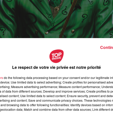
Contin
Le respect de votre vie privée est notre priorité
ers
do the following data processing based on your consent and/or our legitimate int
anvier 2024 à 20h30
device; Use limited data to select advertising; Create profiles for personalised adver
vertising; Measure advertising performance; Measure content performance; Unders
anvier 2024 à 23h00
ns of data from different sources; Develop and improve services; Create profiles to 
alised content; Use limited data to select content; Ensure security, prevent and detect
ertising and content; Save and communicate privacy choices. These technologies
and browsing data to offer following functionalities: Identify devices based on infor
e
eolocation data; Match and combine data from other data sources; Link different de