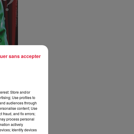
uer sans accepter
erest: Store and/or
tising; Use profiles to
tand audiences through
personalise content; Use
 fraud, and fix errors;
 may process personal
mation actively
vices; Identify devices