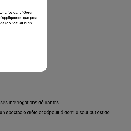
rtenaires dans "Gérer
s'appliqueront que pour
les cookies" situé en
 ses interrogations délirantes .
un spectacle drôle et dépouillé dont le seul but est de