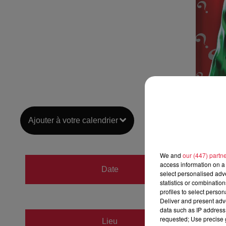
Ajouter à votre calendrier
We and
our (447) partn
du
12 j
access information on a 
Date
select personalised ad
au
12 j
statistics or combinatio
profiles to select person
Deliver and present adv
data such as IP address 
L'Illiad
requested; Use precise g
Lieu