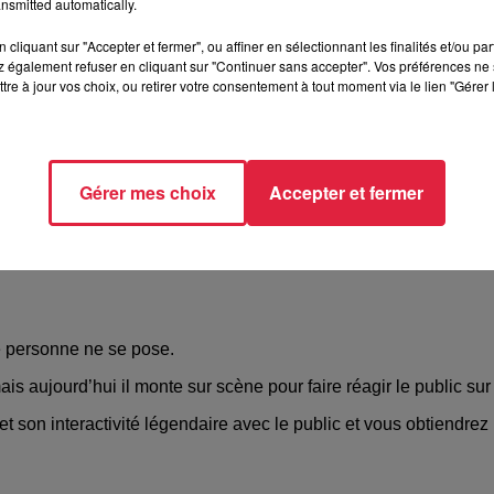
nsmitted automatically.
Illkirch Graffenstaden
cliquant sur "Accepter et fermer", ou affiner en sélectionnant les finalités et/ou pa
 également refuser en cliquant sur "Continuer sans accepter". Vos préférences ne 
For Ever Production
tre à jour vos choix, ou retirer votre consentement à tout moment via le lien "Gérer 
/www.facebook.com/musicforeverproduction/
Gérer mes choix
Accepter et fermer
e personne ne se pose.
mais aujourd’hui il monte sur scène pour faire réagir le public sur
t son interactivité légendaire avec le public et vous obtiendrez 