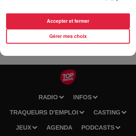
Pour elle le rdv est pris, À bientôt quelque part.
Accepter et fermer
âge minimum : 12 ans
Gérer mes choix
RADIO
INFOS
TRAQUEURS D'EMPLOI
CASTING
JEUX
AGENDA
PODCASTS