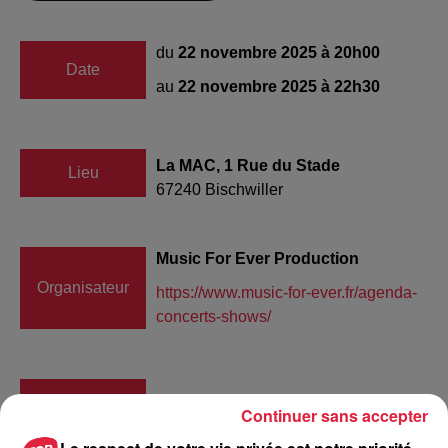
du
22 novembre 2025 à 20h00
Date
au
22 novembre 2025 à 22h30
La MAC, 1 Rue du Stade
Lieu
67240
Bischwiller
Music For Ever Production
Organisateur
https://www.music-for-ever.fr/agenda-
concerts-shows/
Tarif
Payant
Continuer sans accepter