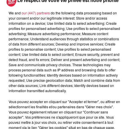
Le respect de votre vie privée est notre priorité
We and
our (447) partners
do the following data processing based on
Si on la connaissait jusque-là en maman godiche
your consent and/or our legitimate interest: Store and/or access
débordée, Laurie Peret quitte le personnage pour se
information on a device; Use limited data to select advertising; Create
présenter en tant que femme, seule, quarantenaire.
profiles for personalised advertising; Use profiles to select personalised
advertising; Measure advertising performance; Measure content
performance; Understand audiences through statistics or combinations
De son inaptitude à tenir une maison seule, en passant par
of data from different sources; Develop and improve services; Create
ses addictions contre lesquelles elle lutte une semaine sur
profiles to personalise content; Use profiles to select personalised
deux, son amour pour les mecs dangereux ou l'histoire
content; Use limited data to select content; Ensure security, prevent and
detect fraud, and fix errors; Deliver and present advertising and content;
complexe de sa naissance, elle vous dépeint son quotidien
Save and communicate privacy choices. These technologies may
comme "un enchaînement de catastrophes divertissantes
process personal data such as IP address and browsing data to offer
dont elle est l'unique responsable".
following functionalities: Identify devices based on information actively
requested; Use precise geolocation data; Match and combine data from
Mais bien qu'elle soit "son pire danger", elle va bien. Elle va
other data sources; Link different devices; Identify devices based on
bien parce qu'elle a enfin rencontré quelqu'un : elle.
information transmitted automatically.
Un 2ème show efficace, bien plus stand-up que le 1er mais
Vous pouvez accepter en cliquant sur "Accepter et fermer", ou affiner en
sélectionnant les finalités et/ou partenaires dans "Gérer mes choix".
toujours aussi musical. On y retrouve ses chansons derrière
Vous pouvez également refuser en cliquant sur "Continuer sans
un petit piano, sa marque de fabrique, même si cette fois il
accepter". Vos préférences ne s'appliqueront que pour ce site. Vous
ne s'agit plus d'un jouet mais d'un véritable instrument aux
pouvez mettre à jour vos choix, ou retirer votre consentement à tout
moment via le lien "Gérer les cookies" situé en bas de chaque page.
couleurs retro funk.