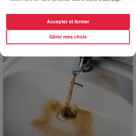
Accepter et fermer
À découvrir également
Gérer mes choix