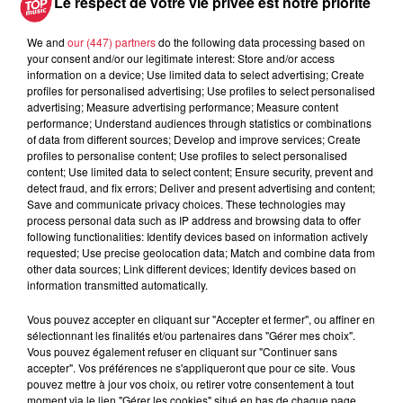
Le respect de votre vie privée est notre priorité
A lire aussi
We and
our (447) partners
do the following data processing based on
your consent and/or our legitimate interest: Store and/or access
information on a device; Use limited data to select advertising; Create
profiles for personalised advertising; Use profiles to select personalised
6 août 2026
advertising; Measure advertising performance; Measure content
À Hoerdt, de l’eau brune sort des
performance; Understand audiences through statistics or combinations
robinets
of data from different sources; Develop and improve services; Create
profiles to personalise content; Use profiles to select personalised
content; Use limited data to select content; Ensure security, prevent and
detect fraud, and fix errors; Deliver and present advertising and content;
Save and communicate privacy choices. These technologies may
6 août 2026
process personal data such as IP address and browsing data to offer
Tags antisémites à Strasbourg :
following functionalities: Identify devices based on information actively
Catherine Trautmann réagit
requested; Use precise geolocation data; Match and combine data from
other data sources; Link different devices; Identify devices based on
information transmitted automatically.
Vous pouvez accepter en cliquant sur "Accepter et fermer", ou affiner en
sélectionnant les finalités et/ou partenaires dans "Gérer mes choix".
6 août 2026
Vous pouvez également refuser en cliquant sur "Continuer sans
Au zoo de Mulhouse : rencontre
accepter". Vos préférences ne s'appliqueront que pour ce site. Vous
avec les flamants rouges
pouvez mettre à jour vos choix, ou retirer votre consentement à tout
moment via le lien "Gérer les cookies" situé en bas de chaque page.