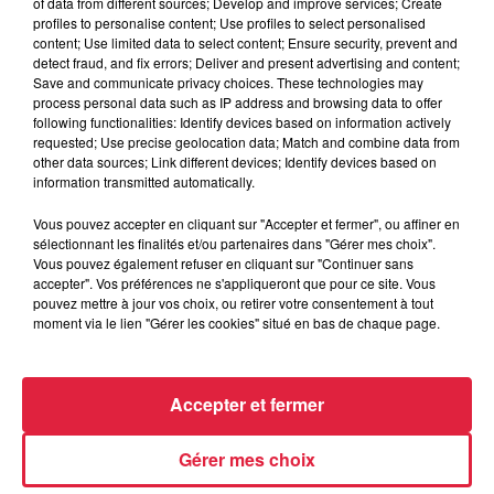
of data from different sources; Develop and improve services; Create
profiles to personalise content; Use profiles to select personalised
content; Use limited data to select content; Ensure security, prevent and
detect fraud, and fix errors; Deliver and present advertising and content;
Save and communicate privacy choices. These technologies may
process personal data such as IP address and browsing data to offer
following functionalities: Identify devices based on information actively
requested; Use precise geolocation data; Match and combine data from
other data sources; Link different devices; Identify devices based on
information transmitted automatically.
A lire aussi
Vous pouvez accepter en cliquant sur "Accepter et fermer", ou affiner en
sélectionnant les finalités et/ou partenaires dans "Gérer mes choix".
Vous pouvez également refuser en cliquant sur "Continuer sans
6 août 2026
accepter". Vos préférences ne s'appliqueront que pour ce site. Vous
À Hoerdt, de l’eau brune sort des
pouvez mettre à jour vos choix, ou retirer votre consentement à tout
robinets
moment via le lien "Gérer les cookies" situé en bas de chaque page.
Accepter et fermer
6 août 2026
Tags antisémites à Strasbourg :
Gérer mes choix
Catherine Trautmann réagit