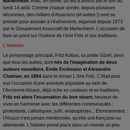
Marlenheim
. Avec, en prime, un feu d'artifice tiré le soir du
lundi 14 août. Comme chaque année, depuis plusieurs
décennies, des milliers d'Alsaciens (et autres !) vont se
presser pour assister à l'événement, organisé depuis 1973
par le Groupement Associatif de Marlenheim. L'occasion de
faire un point sur l'histoire de l'Ami Fritz et ses traditions.
L'histoire
Le personnage principal, Fritz Kobus, sa petite Sûzel, ainsi
que tous les autres, sont
nés de l'imagination de deux
auteurs mosellans, Emile Erckmann et Alexandre
Chatrian, en 1864
dans le roman
L'Ami Fritz
. C'était pour
eux l'occasion d'une aventure populaire au sein de
l'
Ancienne Alsace
, déjà riche en couleurs et en traditions.
Fritz est alors l'incarnation du bon vivant
, heureux de
vivre en harmonie avec les différentes communautés :
protestants, catholiques, juifs, anabaptistes... Etonnamment,
l'Alsace n'est jamais mentionnée, qu'elle soit française ou
allemande. L'histoire prend place dans un monde un peu