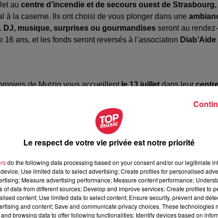
llet au
centre d’incendie et de secours ouest de Strasbourg,
l à la caserne. Ils ont choisi de vous plonger dans une
ambian
.
DJ, musique, surprises ou gourmandises
seront au rendez-
e 16 ans, et les fonds seront reversés à l’association
Diab’Aide
pompiers de Mutzig vous accueillent
le 13 juillet
dans leur
centr
troisième édition
de leur bal des pompiers.
Grillades, tartes
Contin
era danser jusqu’au bout de la nuit.Un
feu d’artifice sera tiré à
ser
de l’amicale.
Le respect de votre vie privée est notre priorité
ers
do the following data processing based on your consent and/or our legitimate int
device; Use limited data to select advertising; Create profiles for personalised adver
vertising; Measure advertising performance; Measure content performance; Unders
ns of data from different sources; Develop and improve services; Create profiles to 
alised content; Use limited data to select content; Ensure security, prevent and detect
ertising and content; Save and communicate privacy choices. These technologies
and browsing data to offer following functionalities: Identify devices based on infor