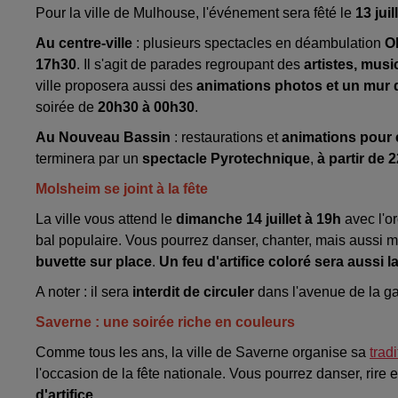
Pour la ville de Mulhouse, l'événement sera fêté le
13 jui
Au centre-ville
: plusieurs spectacles en déambulation
O
17h30
. Il s'agit de parades regroupant des
artistes, musi
ville proposera aussi des
animations photos et un mur 
soirée de
20h30 à 00h30
.
Au Nouveau Bassin
: restaurations et
animations pour 
terminera par un
spectacle Pyrotechnique
,
à partir de 
Molsheim se joint à la fête
La ville vous attend le
dimanche 14 juillet à 19h
avec l'o
bal populaire. Vous pourrez danser, chanter, mais aussi m
buvette sur place
.
Un feu d'artifice coloré sera aussi l
A noter : il sera
interdit de circuler
dans l'avenue de la g
Saverne : une soirée riche en couleurs
Comme tous les ans, la ville de Saverne organise sa
trad
l'occasion de la fête nationale. Vous pourrez danser, rire
d'artifice
.