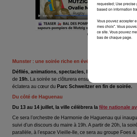
requested; Use precise g
based on information tra
Vous pouvez accepter en 
mes choix". Vous pouvez
ce site. Vous pouvez met
Capture d'écran du t
bas de chaque page.
Munster : une soirée riche en événements
Défilés, animations, spectacles, lumières et musique
v
de
19h.
La soirée se clôturera ensuite avec le
bal popula
éclatera au cœur du
Parc Schweitzer en fin de soirée.
Du côté de Haguenau
Du 13 au 14 juillet, la ville célèbrera la
fête nationale 
Ce sera l'orchestre de Harmonie de Haguenau qui inaugure
suivi d'un discours du maire à 19h. A partir de 20h, la so
parallèle, à l'espace Vieille-Ile, ce sera au groupe Foes