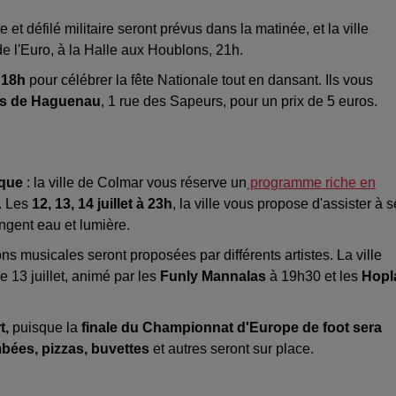
e et défilé militaire seront prévus dans la matinée, et la ville
 de l'Euro, à la Halle aux Houblons, 21h.
à 18h
pour célébrer la fête Nationale tout en dansant. Ils vous
urs de Haguenau
, 1 rue des Sapeurs, pour un prix de 5 euros.
ique
: la ville de Colmar vous réserve un
programme riche en
.
Les
12, 13, 14 juillet à 23h
, la ville vous propose d'assister à 
ngent eau et lumière.
ons musicales seront proposées par différents artistes. La ville
e 13 juillet, animé par les
Funly Mannalas
à 19h30 et les
Hopl
t,
puisque la
finale du Championnat d'Europe de foot sera
mbées, pizzas, buvettes
et autres seront sur place.