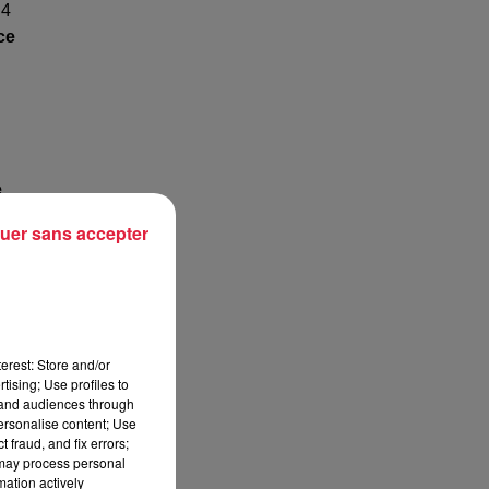
4
ce
e
uer sans accepter
erest: Store and/or
tising; Use profiles to
tand audiences through
personalise content; Use
 fraud, and fix errors;
 may process personal
mation actively