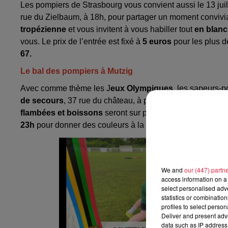
Les pompiers de Strasbourg vous convient aussi le 13 jui
rue du Zielbaum, à 18h, pour partager un moment convivia
tropézienne
et vous invitent à vous habiller tout
en blanc
vous. Le prix de l’entrée est fixé à
5 euros
pour les plus d
67.
Le bal des pompiers à Mutzig
Avec comme thème les J
eux Olympiques
, les sapeurs-
de secours
, 37 rue du château, à partir de 19h pour une
flambées et boissons
seront sur place et
DJ KaB
vous f
23h
pour donner des couleurs à la fête. Découvrez le
tea
We and
our (447) partn
access information on a 
select personalised ad
statistics or combinatio
profiles to select person
Deliver and present adv
data such as IP address 