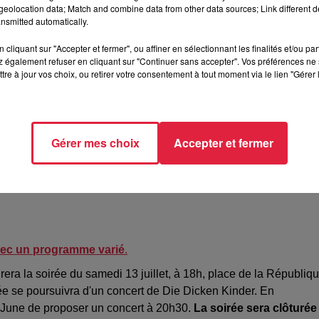
eolocation data; Match and combine data from other data sources; Link different de
nsmitted automatically.
cliquant sur "Accepter et fermer", ou affiner en sélectionnant les finalités et/ou pa
 également refuser en cliquant sur "Continuer sans accepter". Vos préférences ne 
tre à jour vos choix, ou retirer votre consentement à tout moment via le lien "Gérer 
easer des pompiers de Mutzig
Gérer mes choix
Accepter et fermer
ous attendent dans le centre-ville de Munster,
le 13 juillet
à part
ire de la caserne de pompiers
, et avec un feu d’artifice qui
avec un programme varié
.
ra la soirée du samedi 13 juillet, à 18h, place de la Républiqu
irée se poursuivra d'un concert de Die Dicken Kinder. En
 & June de proposer un concert à 20h30.
La soirée sera clôturée