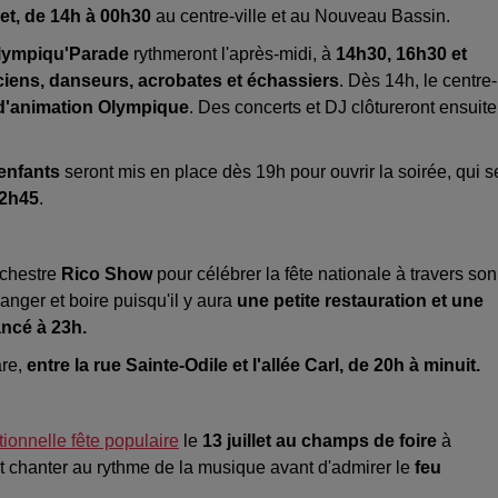
llet, de 14h à 00h30
au centre-ville et au Nouveau Bassin.
lympiqu'Parade
rythmeront l'après-midi, à
14h30, 16h30 et
ciens, danseurs, acrobates et échassiers
. Dès 14h, le centre-
d'animation Olympique
. Des concerts et DJ clôtureront ensuite
enfants
seront mis en place dès 19h pour ouvrir la soirée, qui s
22h45
.
rchestre
Rico Show
pour célébrer la fête nationale à travers
son
anger et boire puisqu'il y aura
une petite restauration et une
ancé à 23h.
are,
entre la rue Sainte-Odile et l'allée Carl, de 20h à minuit.
itionnelle fête populaire
le
13 juillet au champs de foire
à
 et chanter au rythme de la musique avant d'admirer le
feu