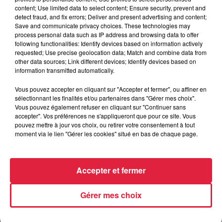
content; Use limited data to select content; Ensure security, prevent and
6 août 2026
detect fraud, and fix errors; Deliver and present advertising and content;
Au zoo de Mulhouse : rencontre
Save and communicate privacy choices. These technologies may
avec les flamants rouges
process personal data such as IP address and browsing data to offer
following functionalities: Identify devices based on information actively
requested; Use precise geolocation data; Match and combine data from
other data sources; Link different devices; Identify devices based on
information transmitted automatically.
Vous pouvez accepter en cliquant sur "Accepter et fermer", ou affiner en
sélectionnant les finalités et/ou partenaires dans "Gérer mes choix".
À découvrir également
Vous pouvez également refuser en cliquant sur "Continuer sans
accepter". Vos préférences ne s'appliqueront que pour ce site. Vous
pouvez mettre à jour vos choix, ou retirer votre consentement à tout
moment via le lien "Gérer les cookies" situé en bas de chaque page.
Accepter et fermer
Gérer mes choix