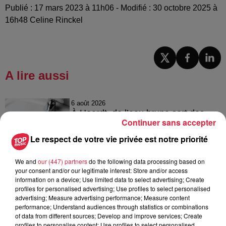
Publié : 17 mars 2023 à 11h06 - Modifié : 30 octobre 2025 à
16h48 Celine Rinckel
A lire aussi
6 août 2026
À Hoerdt, de l’eau brune sort des
Continuer sans accepter
robinets
Le respect de votre vie privée est notre priorité
We and
our (447) partners
do the following data processing based on
your consent and/or our legitimate interest: Store and/or access
6 août 2026
information on a device; Use limited data to select advertising; Create
Tags antisémites à Strasbourg :
profiles for personalised advertising; Use profiles to select personalised
Catherine Trautmann réagit
advertising; Measure advertising performance; Measure content
performance; Understand audiences through statistics or combinations
of data from different sources; Develop and improve services; Create
profiles to personalise content; Use profiles to select personalised