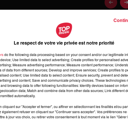
Contin
Le respect de votre vie privée est notre priorité
ers
do the following data processing based on your consent and/or our legitimate int
device; Use limited data to select advertising; Create profiles for personalised adver
vertising; Measure advertising performance; Measure content performance; Unders
ns of data from different sources; Develop and improve services; Create profiles to 
alised content; Use limited data to select content; Ensure security, prevent and detect
épisode 3 : l'école élémentaire Schuman à
ertising and content; Save and communicate privacy choices. These technologies
and browsing data to offer following functionalities: Identify devices based on infor
 la classe de CM2 de l'école élémentaire Schuman à Strasbour
eolocation data; Match and combine data from other data sources; Link different de
nsmitted automatically.
cliquant sur "Accepter et fermer", ou affiner en sélectionnant les finalités et/ou pa
 également refuser en cliquant sur "Continuer sans accepter". Vos préférences ne 
tre à jour vos choix, ou retirer votre consentement à tout moment via le lien "Gérer 