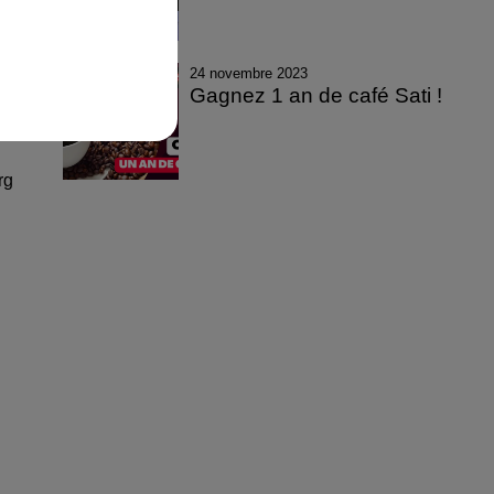
24 novembre 2023
Gagnez 1 an de café Sati !
rg