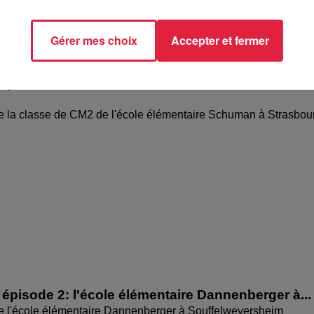
Gérer mes choix
Accepter et fermer
épisode 3: l'école élémentaire Schuman à
e la classe de CM2 de l'école élémentaire Schuman à Strasbou
épisode 2: l'école élémentaire Dannenberger à...
de l'école élémentaire Dannenberger à Souffelweyersheim