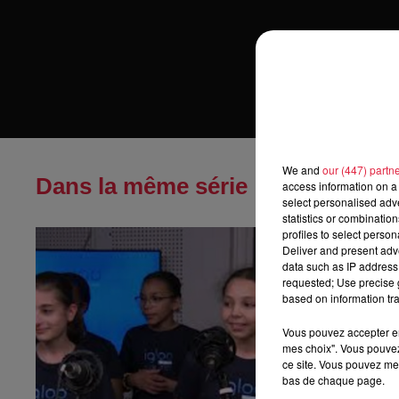
We and
our (447) partn
Dans la même série
access information on a 
select personalised ad
statistics or combinatio
profiles to select person
IGLOO KIDS - 
Deliver and present adv
Strasbourg....
data such as IP address 
avec les élève de
requested; Use precise g
based on information tra
Vous pouvez accepter en 
mes choix". Vous pouvez
ce site. Vous pouvez met
bas de chaque page.