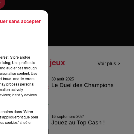
uer sans accepter
erest: Store and/or
Tous les jeux
tising; Use profiles to
Voir plus
tand audiences through
personalise content; Use
 fraud, and fix errors;
30 août 2025
 may process personal
Le Duel des Champions
mation actively
g.
vices; Identify devices
rtenaires dans "Gérer
16 septembre 2024
s'appliqueront que pour
Jouez au Top Cash !
les cookies" situé en