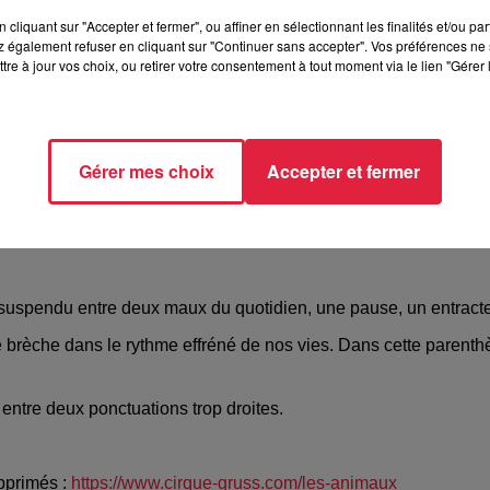
Colmar
cliquant sur "Accepter et fermer", ou affiner en sélectionnant les finalités et/ou pa
 également refuser en cliquant sur "Continuer sans accepter". Vos préférences ne 
tre à jour vos choix, ou retirer votre consentement à tout moment via le lien "Gérer 
/www.cirque-gruss.com/villes/colmar
Gérer mes choix
Accepter et fermer
suspendu entre deux maux du quotidien, une pause, un entracte
 brèche dans le rythme effréné de nos vies. Dans cette parenthè
entre deux ponctuations trop droites.
pprimés :
https://www.cirque-gruss.com/les-animaux