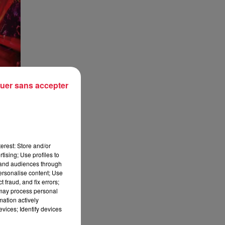
uer sans accepter
erest: Store and/or
tising; Use profiles to
tand audiences through
personalise content; Use
 fraud, and fix errors;
 may process personal
mation actively
vices; Identify devices