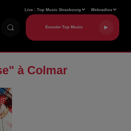
Live :
Top Music Strasbourg
Webradios
se" à Colmar