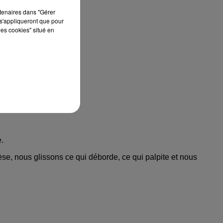
rtenaires dans "Gérer
s'appliqueront que pour
les cookies" situé en
.
se, nous glissons ce qui déborde, ce qui palpite et nous