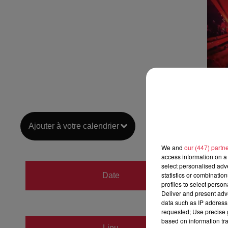
Ajouter à votre calendrier
We and
our (447) partn
access information on a 
select personalised ad
du
23 a
statistics or combinatio
Date
profiles to select person
au
3 m
Deliver and present adv
data such as IP address 
requested; Use precise g
based on information tra
Parc d
Lieu