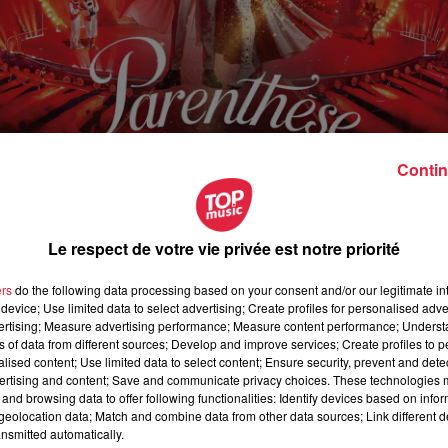
Contin
Le respect de votre vie privée est notre priorité
ers
do the following data processing based on your consent and/or our legitimate int
device; Use limited data to select advertising; Create profiles for personalised adver
vertising; Measure advertising performance; Measure content performance; Unders
vril 2026 à 14h30
ns of data from different sources; Develop and improve services; Create profiles to 
alised content; Use limited data to select content; Ensure security, prevent and detect
ai 2026 à 19h00
ertising and content; Save and communicate privacy choices. These technologies
and browsing data to offer following functionalities: Identify devices based on infor
eolocation data; Match and combine data from other data sources; Link different de
nsmitted automatically.
es Expositions