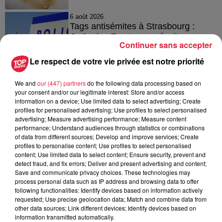
6 août 2026
Tags antisémites à Strasbourg :
Catherine Trautmann réagit
Continuer sans accepter
Le respect de votre vie privée est notre priorité
We and
our (447) partners
do the following data processing based on
6 août 2026
Au zoo de Mulhouse : rencontre
your consent and/or our legitimate interest: Store and/or access
information on a device; Use limited data to select advertising; Create
avec les flamants rouges
profiles for personalised advertising; Use profiles to select personalised
advertising; Measure advertising performance; Measure content
performance; Understand audiences through statistics or combinations
of data from different sources; Develop and improve services; Create
profiles to personalise content; Use profiles to select personalised
content; Use limited data to select content; Ensure security, prevent and
detect fraud, and fix errors; Deliver and present advertising and content;
Save and communicate privacy choices. These technologies may
À découvrir également
process personal data such as IP address and browsing data to offer
following functionalities: Identify devices based on information actively
requested; Use precise geolocation data; Match and combine data from
other data sources; Link different devices; Identify devices based on
information transmitted automatically.