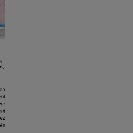
e
s,
 en
ent
eur
ent
vez
rès