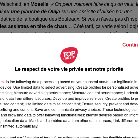
Walscheid, en
Moselle
.
« On peut vraiment faire ce qu’on veut,
i
’ai eu une planche de Ouija
sur une assiette réalisée par une
ondatrice de la boutique des Bouleaux. Si vous n’avez pas d’inspi
des assiettes en tête de chats
… Côté tarif, ça varie selon l’obj
uros
. Un atelier dure 2 heures environ, la cuisson et l’émaillage
 Elle sera prête sous 2 à 4 semaines.
Contin
n :
Le respect de votre vie privée est notre priorité
ers
do the following data processing based on your consent and/or our legitimate int
device; Use limited data to select advertising; Create profiles for personalised adver
vertising; Measure advertising performance; Measure content performance; Unders
ns of data from different sources; Develop and improve services; Create profiles to 
alised content; Use limited data to select content; Ensure security, prevent and detect
ertising and content; Save and communicate privacy choices. These technologies
and browsing data to offer following functionalities: Identify devices based on infor
eolocation data; Match and combine data from other data sources; Link different de
nsmitted automatically.
cliquant sur "Accepter et fermer", ou affiner en sélectionnant les finalités et/ou pa