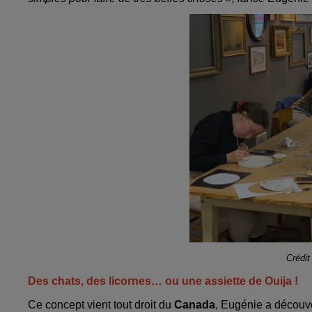
Crédit
Des chats, des licornes… ou une assiette de Ouija !
Ce concept vient tout droit du
Canada
, Eugénie a découve