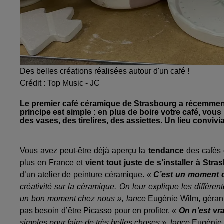
Des belles créations réalisées autour d'un café !
Crédit :
Top Music - JC
Le premier café céramique de Strasbourg a récemment o
principe est simple : en plus de boire votre café, vo
des vases, des tirelires, des assiettes. Un lieu conviv
Vous avez peut-être déjà aperçu la
tendance
des cafés
plus en France et
vient tout juste de s’installer à St
d’un atelier de peinture céramique.
«
C’est un moment c
créativité sur la céramique. On leur explique les différe
un bon moment chez nous », lance
Eugénie Wilm, gérant
pas besoin d’être Picasso pour en profiter.
«
On n’est vr
simples pour faire de très belles choses », lance
Eugénie 