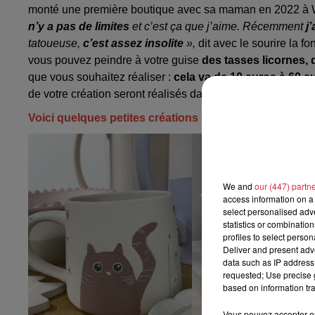
monté une première boutique avec sa maman en 2022 à 
n’y a pas de limites
et c’est ça que j’aime. Récemment
j
tatoueuse,
c’est assez insolite
»,
dit avec le sourire la f
vous pouvez peindre à votre guise
des tasses licornes, 
que vous souhaitez réaliser :
cela va de 10 euros à 60 e
de votre création seront réalisés dans les jours suivants.
Voici quelques petites créations sympas avant cuisso
We and
our (447) partn
access information on a 
select personalised ad
statistics or combinatio
profiles to select person
Deliver and present adv
data such as IP address 
requested; Use precise g
based on information tra
Vous pouvez accepter en 