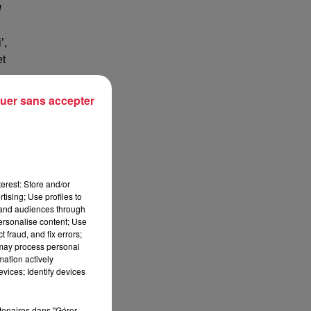
l
’,
et
uer sans accepter
erest: Store and/or
tising; Use profiles to
tand audiences through
personalise content; Use
 fraud, and fix errors;
 may process personal
mation actively
vices; Identify devices
rtenaires dans "Gérer