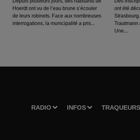
Depuis plusieurs jours, des habitants de
Des inscrip
Hoerdt ont vu de l’eau brune s’écouler
ont été déc
de leurs robinets. Face aux nombreuses
Strasbourg.
interrogations, la municipalité a pris...
Trautmann 
Une...
RADIO
INFOS
TRAQUEURS