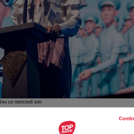
évu ce mercredi soir
Contin
trasbourg, est annulé. Raison invoquée : la santé du