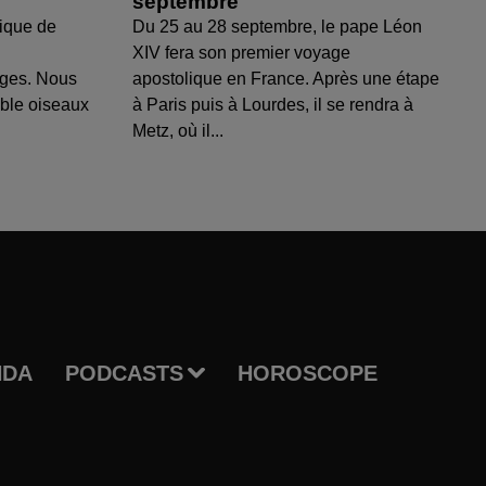
septembre
ique de
Du 25 au 28 septembre, le pape Léon
XIV fera son premier voyage
uges. Nous
apostolique en France. Après une étape
able oiseaux
à Paris puis à Lourdes, il se rendra à
Metz, où il...
NDA
PODCASTS
HOROSCOPE