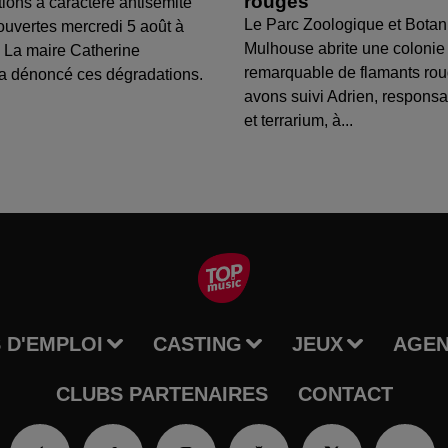
rouges
tions à caractère antisémite
Le Parc Zoologique et Botan
ouvertes mercredi 5 août à
Mulhouse abrite une colonie
 La maire Catherine
remarquable de flamants ro
a dénoncé ces dégradations.
avons suivi Adrien, respons
et terrarium, à...
 D'EMPLOI
CASTING
JEUX
AGE
CLUBS PARTENAIRES
CONTACT