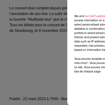
Le concert était complet depuis près d'un an. Mauvaise n
l'annulation de son live. La salle de concert invoque des "
We and
our (447) partn
la tournée "Multitude tour" que le chanteur a entamé il y 
access information on a 
select personalised ad
Tous les billets pour le concert de Stromae sont rembours
statistics or combinatio
de Strasbourg, le 9 novembre 2023.
profiles to select person
Deliver and present adv
data such as IP address 
requested; Use precise g
based on information tra
Vous pouvez accepter en 
mes choix". Vous pouvez
ce site. Vous pouvez met
bas de chaque page.
Publié : 22 mars 2023 à 7h50 - Modifié : 24 mars 2023 à 