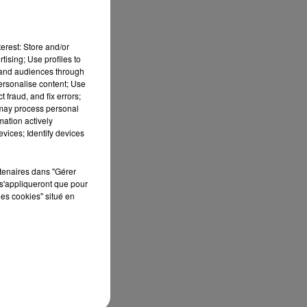
e
erest: Store and/or
e.
tising; Use profiles to
tand audiences through
personalise content; Use
 fraud, and fix errors;
 may process personal
mation actively
vices; Identify devices
rtenaires dans "Gérer
s'appliqueront que pour
les cookies" situé en