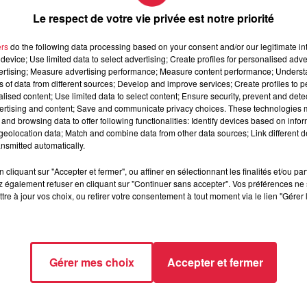
Le respect de votre vie privée est notre priorité
ouvelle pour les fans de Stromae : la production a annoncé
raisons médicales
".
Ce concert devait se tenir dans le cadre d
ers
do the following data processing based on your consent and/or our legitimate int
a plus d'un an. Une tourrnée qui affiche complet partout en Franc
device; Use limited data to select advertising; Create profiles for personalised adver
vertising; Measure advertising performance; Measure content performance; Unders
ables. Le chanteur belege sera de retour sur la scène du Zénith
ns of data from different sources; Develop and improve services; Create profiles to 
alised content; Use limited data to select content; Ensure security, prevent and detect
ertising and content; Save and communicate privacy choices. These technologies
and browsing data to offer following functionalities: Identify devices based on infor
eolocation data; Match and combine data from other data sources; Link different de
nsmitted automatically.
cliquant sur "Accepter et fermer", ou affiner en sélectionnant les finalités et/ou pa
 également refuser en cliquant sur "Continuer sans accepter". Vos préférences ne 
tre à jour vos choix, ou retirer votre consentement à tout moment via le lien "Gérer 
Gérer mes choix
Accepter et fermer
9h09 Antoine Martin