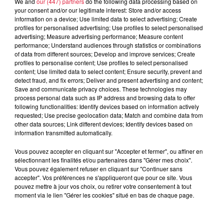
We and
our (447) partners
do the following data processing based on
your consent and/or our legitimate interest: Store and/or access
information on a device; Use limited data to select advertising; Create
4 août 2026
profiles for personalised advertising; Use profiles to select personalised
Vélos d'occasion en Alsace : les
advertising; Measure advertising performance; Measure content
meilleures adresses pour rouler à...
performance; Understand audiences through statistics or combinations
of data from different sources; Develop and improve services; Create
profiles to personalise content; Use profiles to select personalised
content; Use limited data to select content; Ensure security, prevent and
detect fraud, and fix errors; Deliver and present advertising and content;
4 août 2026
Save and communicate privacy choices. These technologies may
Bischheim : disparition d’une
process personal data such as IP address and browsing data to offer
adolescente de 16 ans
following functionalities: Identify devices based on information actively
requested; Use precise geolocation data; Match and combine data from
other data sources; Link different devices; Identify devices based on
information transmitted automatically.
4 août 2026
Vous pouvez accepter en cliquant sur "Accepter et fermer", ou affiner en
Muttersholtz : après SensoRied,
sélectionnant les finalités et/ou partenaires dans "Gérer mes choix".
Vous pouvez également refuser en cliquant sur "Continuer sans
voilà BotaRied
accepter". Vos préférences ne s'appliqueront que pour ce site. Vous
pouvez mettre à jour vos choix, ou retirer votre consentement à tout
moment via le lien "Gérer les cookies" situé en bas de chaque page.
3 août 2026