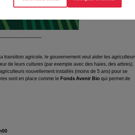
...................................
transition agricole, le gouvernement veut aider les agriculteur
rieur de leurs cultures (par exemple avec des haies, des arbres).
agriculteurs nouvellement installés (moins de 5 ans) pour se
ures sont en place comme le
Fonds Avenir Bio
qui permet de
0h00