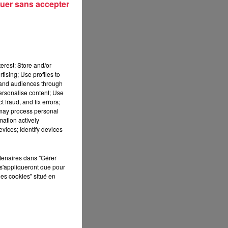
uer sans accepter
erest: Store and/or
tising; Use profiles to
tand audiences through
personalise content; Use
 fraud, and fix errors;
 may process personal
mation actively
vices; Identify devices
rtenaires dans "Gérer
s'appliqueront que pour
les cookies" situé en