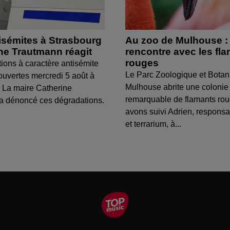
isémites à Strasbourg
Au zoo de Mulhouse :
ine Trautmann réagit
rencontre avec les fl
rouges
tions à caractère antisémite
Le Parc Zoologique et Botan
ouvertes mercredi 5 août à
Mulhouse abrite une colonie
 La maire Catherine
remarquable de flamants ro
a dénoncé ces dégradations.
avons suivi Adrien, respons
et terrarium, à...