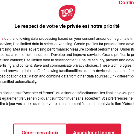
Contin
Le respect de votre vie privée est notre priorité
ers
do the following data processing based on your consent and/or our legitimate int
device; Use limited data to select advertising; Create profiles for personalised adver
vertising; Measure advertising performance; Measure content performance; Unders
ns of data from different sources; Develop and improve services; Create profiles to 
alised content; Use limited data to select content; Ensure security, prevent and detect
ertising and content; Save and communicate privacy choices. These technologies
and browsing data to offer following functionalities: Identify devices based on infor
eolocation data; Match and combine data from other data sources; Link different de
nsmitted automatically.
cliquant sur "Accepter et fermer", ou affiner en sélectionnant les finalités et/ou pa
 également refuser en cliquant sur "Continuer sans accepter". Vos préférences ne 
tre à jour vos choix, ou retirer votre consentement à tout moment via le lien "Gérer 
Gérer mes choix
Accepter et fermer