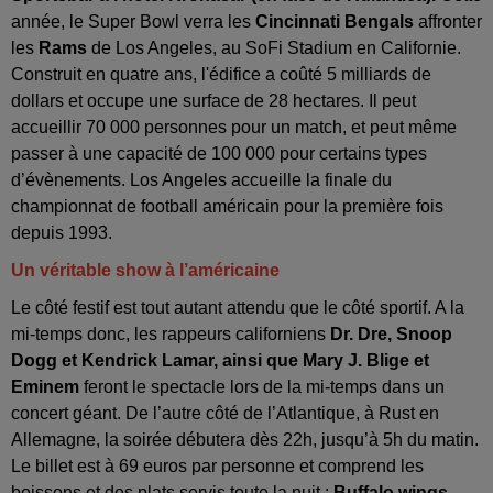
année, le Super Bowl verra les
Cincinnati Bengals
affronter
les
Rams
de Los Angeles, au SoFi Stadium en Californie.
Construit en quatre ans, l'édifice a coûté 5 milliards de
dollars et occupe une surface de 28 hectares. Il peut
accueillir 70 000 personnes pour un match, et peut même
passer à une capacité de 100 000 pour certains types
d’évènements. Los Angeles accueille la finale du
championnat de football américain pour la première fois
depuis 1993.
Un véritable show à l’américaine
Le côté festif est tout autant attendu que le côté sportif. A la
mi-temps donc, les rappeurs californiens
Dr. Dre, Snoop
Dogg et Kendrick Lamar, ainsi que Mary J. Blige et
Eminem
feront le spectacle lors de la mi-temps dans un
concert géant. De l’autre côté de l’Atlantique, à Rust en
Allemagne, la soirée débutera dès 22h, jusqu’à 5h du matin.
Le billet est à 69 euros par personne et comprend les
boissons et des plats servis toute la nuit :
Buffalo wings,