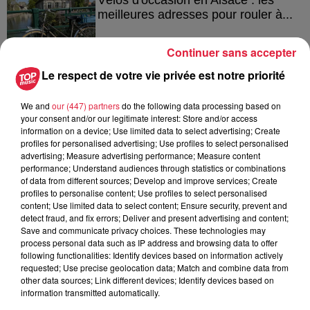
Vélos d'occasion en Alsace : les
meilleures adresses pour rouler à...
Continuer sans accepter
Le respect de votre vie privée est notre priorité
4 août 2026
Bischheim : disparition d’une
We and
our (447) partners
do the following data processing based on
adolescente de 16 ans
your consent and/or our legitimate interest: Store and/or access
information on a device; Use limited data to select advertising; Create
profiles for personalised advertising; Use profiles to select personalised
advertising; Measure advertising performance; Measure content
performance; Understand audiences through statistics or combinations
of data from different sources; Develop and improve services; Create
profiles to personalise content; Use profiles to select personalised
content; Use limited data to select content; Ensure security, prevent and
À découvrir également
detect fraud, and fix errors; Deliver and present advertising and content;
Save and communicate privacy choices. These technologies may
process personal data such as IP address and browsing data to offer
following functionalities: Identify devices based on information actively
requested; Use precise geolocation data; Match and combine data from
other data sources; Link different devices; Identify devices based on
information transmitted automatically.