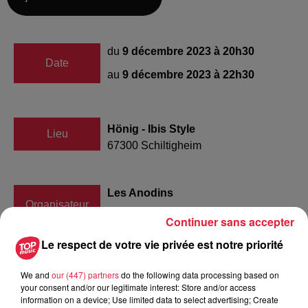
du
9 décembre 2023 à 20h30
Date
au
9 décembre 2023 à 22h30
Hönig - Ibis Style
Lieu
67300
Schiltigheim
Les Anodins
Organisateur
https://www.facebook.com/lesanodins/
Continuer sans accepter
Le respect de votre vie privée est notre priorité
We and
our (447) partners
do the following data processing based on
Tarif
Payant
your consent and/or our legitimate interest: Store and/or access
information on a device; Use limited data to select advertising; Create