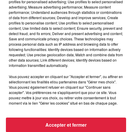
profiles for personalised advertising; Use profiles to select personalised
advertising; Measure advertising performance; Measure content
Les Anodins n’ont peur de rien !
performance; Understand audiences through statistics or combinations
of data from different sources; Develop and improve services; Create
Ni des situations les plus improbables, ni des univers les
profiles to personalise content; Use profiles to select personalised
content; Use limited data to select content; Ensure security, prevent and
plus inattendus, ni des contraintes les plus déstabilisantes.
detect fraud, and fix errors; Deliver and present advertising and content;
Et ils le prouveront en relevant ensemble les épreuves
Save and communicate privacy choices. These technologies may
imposées par un maître de jeu tyrannique à l’imagination
process personal data such as IP address and browsing data to offer
following functionalities: Identify devices based on information actively
débridée. Mais tous avec cet objectif ultime : offrir au public
requested; Use precise geolocation data; Match and combine data from
du Hönig un spectacle détonant. Et comme toujours
other data sources; Link different devices; Identify devices based on
complètement improvisé.
information transmitted automatically.
Vous voulez connaître le résultat de l’expérience ? Alors 3,
Vous pouvez accepter en cliquant sur "Accepter et fermer", ou affiner en
2, A… nodins !
sélectionnant les finalités et/ou partenaires dans "Gérer mes choix".
Vous pouvez également refuser en cliquant sur "Continuer sans
accepter". Vos préférences ne s'appliqueront que pour ce site. Vous
pouvez mettre à jour vos choix, ou retirer votre consentement à tout
C'est par ici pour réserver vos places !
moment via le lien "Gérer les cookies" situé en bas de chaque page.
Accepter et fermer