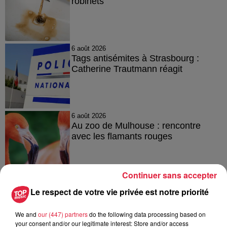
robinets
6 août 2026
Tags antisémites à Strasbourg :
Catherine Trautmann réagit
6 août 2026
Au zoo de Mulhouse : rencontre
avec les flamants rouges
Continuer sans accepter
Le respect de votre vie privée est notre priorité
À découvrir également
We and
our (447) partners
do the following data processing based on
your consent and/or our legitimate interest: Store and/or access