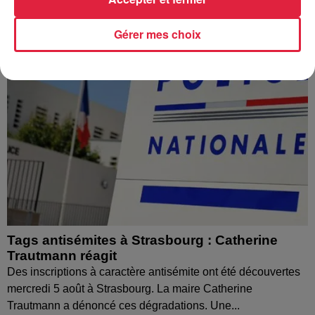
Gérer mes choix
Tags antisémites à Strasbourg : Catherine
Trautmann réagit
Des inscriptions à caractère antisémite ont été découvertes
mercredi 5 août à Strasbourg. La maire Catherine
Trautmann a dénoncé ces dégradations. Une...