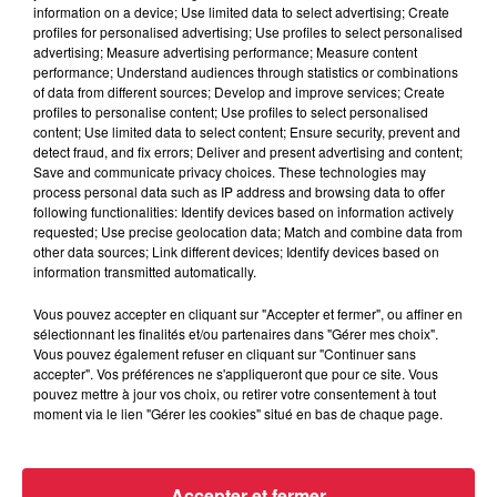
information on a device; Use limited data to select advertising; Create
profiles for personalised advertising; Use profiles to select personalised
advertising; Measure advertising performance; Measure content
performance; Understand audiences through statistics or combinations
of data from different sources; Develop and improve services; Create
profiles to personalise content; Use profiles to select personalised
content; Use limited data to select content; Ensure security, prevent and
detect fraud, and fix errors; Deliver and present advertising and content;
Save and communicate privacy choices. These technologies may
process personal data such as IP address and browsing data to offer
following functionalities: Identify devices based on information actively
requested; Use precise geolocation data; Match and combine data from
other data sources; Link different devices; Identify devices based on
information transmitted automatically.
Vous pouvez accepter en cliquant sur "Accepter et fermer", ou affiner en
sélectionnant les finalités et/ou partenaires dans "Gérer mes choix".
Vous pouvez également refuser en cliquant sur "Continuer sans
accepter". Vos préférences ne s'appliqueront que pour ce site. Vous
À Hoerdt, de l’eau brune sort des robinets
pouvez mettre à jour vos choix, ou retirer votre consentement à tout
moment via le lien "Gérer les cookies" situé en bas de chaque page.
Depuis plusieurs jours, des habitants de Hoerdt ont vu de
l’eau brune s’écouler de leurs robinets. Face aux
nombreuses interrogations, la municipalité a pris...
Accepter et fermer