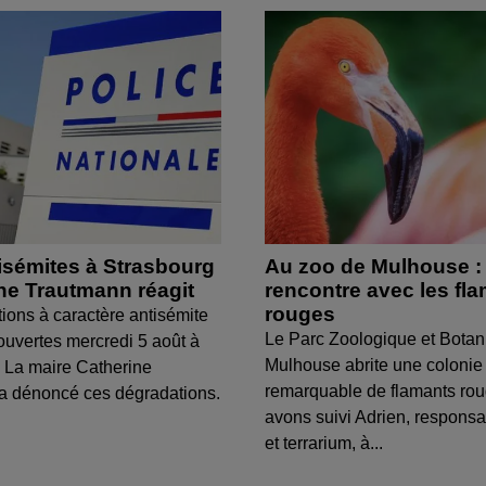
isémites à Strasbourg
Au zoo de Mulhouse :
ine Trautmann réagit
rencontre avec les fl
rouges
tions à caractère antisémite
Le Parc Zoologique et Botan
ouvertes mercredi 5 août à
Mulhouse abrite une colonie
 La maire Catherine
remarquable de flamants ro
a dénoncé ces dégradations.
avons suivi Adrien, respons
et terrarium, à...