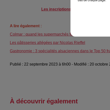
Retrouvez l
Les inscriptions
sont toujours possib
..........................
A lire également :
Colmar : quand les supermarchés font leur marché
Les pâtisseries allégées par Nicolas Rieffel
Gastronomie : 3 spécialités alsaciennes dans le Top 50 fr
Publié : 22 septembre 2023 à 6h00 - Modifié : 20 octobre
À découvrir également