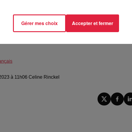
es recettes par ici
.
les pour cette première opération en Alsace.
..........................................
Gérer mes choix
Accepter et fermer
ançais
 2023 à 11h06 Celine Rinckel