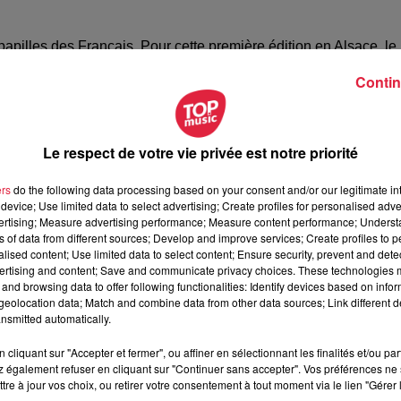
pilles des Français. Pour cette première édition en Alsace, le
assadeur :
« Une fois par an, le même jour, l’association « Le
Contin
É et de grands chefs tels que Thierry MARX ou Guillaume
collective (école, EHPAD) et traditionnelle propose un même
anger le même jour le même repas que sa mamie en EHPAD,
Le respect de votre vie privée est notre priorité
on en même temps et à toutes les générations ».
Car c’est bien d
ère nos traditions, nos savoir-faire, nos recettes
ers
do the following data processing based on your consent and/or our legitimate int
device; Use limited data to select advertising; Create profiles for personalised adver
vertising; Measure advertising performance; Measure content performance; Unders
ns of data from different sources; Develop and improve services; Create profiles to 
alised content; Use limited data to select content; Ensure security, prevent and detect
able
, notamment pour les périscolaires, les collèges, les écoles,
ertising and content; Save and communicate privacy choices. These technologies
ra donc à votre menu le jeudi 19 octobre :
Grumbeerekiechle
and browsing data to offer following functionalities: Identify devices based on infor
erbes, puis
choucroute
IGP d’Alsace aux poissons, sauce au
eolocation data; Match and combine data from other data sources; Link different de
nsmitted automatically.
uisinera quant à lui au collège de Barr.
Et même si vous mange
obre, comme des centaines d’Alsaciens.
cliquant sur "Accepter et fermer", ou affiner en sélectionnant les finalités et/ou pa
 également refuser en cliquant sur "Continuer sans accepter". Vos préférences ne 
..........................................
tre à jour vos choix, ou retirer votre consentement à tout moment via le lien "Gérer 