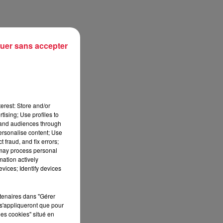
uer sans accepter
e
erest: Store and/or
tising; Use profiles to
tand audiences through
personalise content; Use
 fraud, and fix errors;
 may process personal
mation actively
vices; Identify devices
z
rtenaires dans "Gérer
s'appliqueront que pour
les cookies" situé en