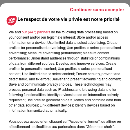
Continuer sans accepter
Publié : 24 octobre 2023 à 11h37 - Modifié : 30 octobre 2025
Le respect de votre vie privée est notre priorité
à 16h48 Jules Scheuer
We and
our (447) partners
do the following data processing based on
your consent and/or our legitimate interest: Store and/or access
information on a device; Use limited data to select advertising; Create
profiles for personalised advertising; Use profiles to select personalised
A lire aussi
advertising; Measure advertising performance; Measure content
performance; Understand audiences through statistics or combinations
of data from different sources; Develop and improve services; Create
6 août 2026
profiles to personalise content; Use profiles to select personalised
À Hoerdt, de l’eau brune sort des
content; Use limited data to select content; Ensure security, prevent and
robinets
detect fraud, and fix errors; Deliver and present advertising and content;
Save and communicate privacy choices. These technologies may
process personal data such as IP address and browsing data to offer
following functionalities: Identify devices based on information actively
requested; Use precise geolocation data; Match and combine data from
other data sources; Link different devices; Identify devices based on
6 août 2026
information transmitted automatically.
Tags antisémites à Strasbourg :
Catherine Trautmann réagit
Vous pouvez accepter en cliquant sur "Accepter et fermer", ou affiner en
sélectionnant les finalités et/ou partenaires dans "Gérer mes choix".