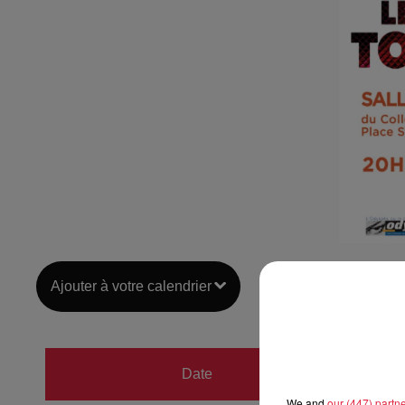
Ajouter à votre calendrier
du
23 j
Date
au
23 j
We and
our (447) partn