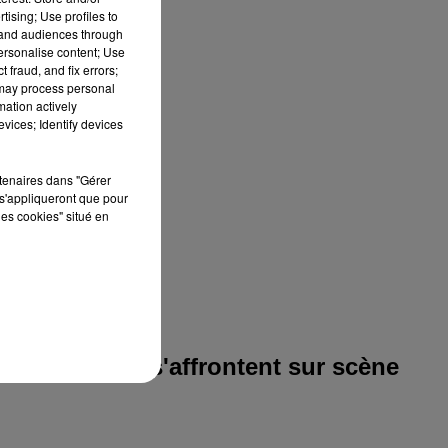
tising; Use profiles to
tand audiences through
personalise content; Use
 fraud, and fix errors;
 may process personal
mation actively
vices; Identify devices
rtenaires dans "Gérer
s'appliqueront que pour
les cookies" situé en
comédien·nes s'affrontent sur scène