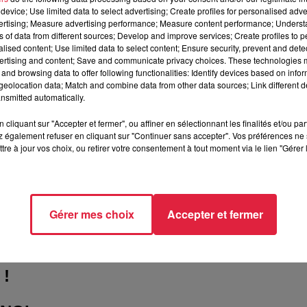
device; Use limited data to select advertising; Create profiles for personalised adver
vertising; Measure advertising performance; Measure content performance; Unders
ns of data from different sources; Develop and improve services; Create profiles to 
e Saint-Etienne
alised content; Use limited data to select content; Ensure security, prevent and detect
STRASBOURG
ertising and content; Save and communicate privacy choices. These technologies
and browsing data to offer following functionalities: Identify devices based on infor
eolocation data; Match and combine data from other data sources; Link different de
nsmitted automatically.
 Alsace
cliquant sur "Accepter et fermer", ou affiner en sélectionnant les finalités et/ou pa
/improalsace.com/les-spectacles/
 également refuser en cliquant sur "Continuer sans accepter". Vos préférences ne 
tre à jour vos choix, ou retirer votre consentement à tout moment via le lien "Gérer 
Gérer mes choix
Accepter et fermer
provisation, une véritable mêlée où 4 
 !