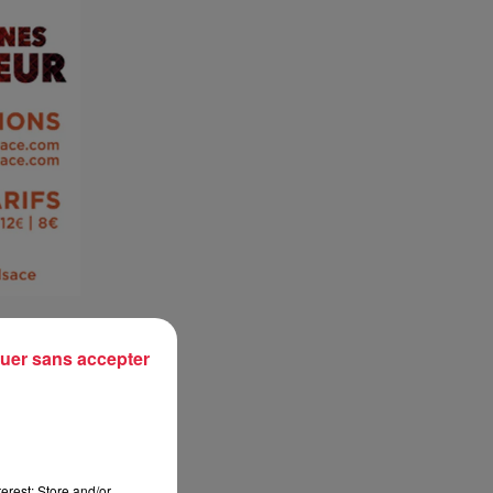
uer sans accepter
erest: Store and/or