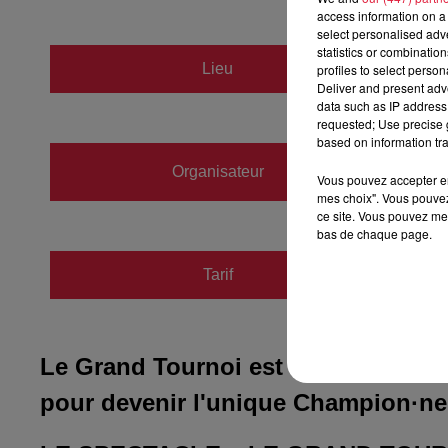
access information on a 
select personalised ad
statistics or combinatio
Collèg
Lieu
profiles to select person
67600
Deliver and present adv
data such as IP address 
requested; Use precise g
based on information tra
IMPRO
Organisateur
Vous pouvez accepter en 
https:/
mes choix". Vous pouvez
ce site. Vous pouvez met
bas de chaque page.
Tarif
Payant
Le Grand Tournoi est un battle d’im
pour devenir l'unique Champion·ne