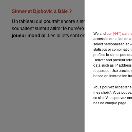
Sinner et Djokovic à Bâle ?
Un tableau qui pourrait encore s'étoffer avec la présence
souhaitent surtout attirer le numéro 1 mondial Jannik Si
We and
our (447) partn
joueur mondial.
Les billets sont en vente sur
https://www.
access information on a 
select personalised ad
statistics or combinatio
profiles to select person
Deliver and present adv
data such as IP address 
requested; Use precise g
based on information tra
Vous pouvez accepter en 
mes choix". Vous pouvez
ce site. Vous pouvez met
bas de chaque page.