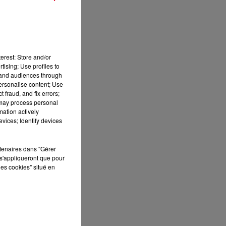
e
erest: Store and/or
tising; Use profiles to
tand audiences through
personalise content; Use
 fraud, and fix errors;
 may process personal
mation actively
vices; Identify devices
rtenaires dans "Gérer
s'appliqueront que pour
les cookies" situé en