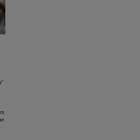
s"
rs
er