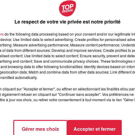
Le respect de votre vie privée est notre priorité
ème
 de Ben Shelton,
l'Américain 16
mondial
. Les organisateurs
èm
nner, le numéro 2 Carlos Alcaraz mais aussi Novak Djokovic,
4
ers
do the following data processing based on your consent and/or our legitimate int
swissindoorsbasel.ch/fr/.
device; Use limited data to select advertising; Create profiles for personalised adver
vertising; Measure advertising performance; Measure content performance; Unders
ns of data from different sources; Develop and improve services; Create profiles to 
alised content; Use limited data to select content; Ensure security, prevent and detect
ertising and content; Save and communicate privacy choices. These technologies
and browsing data to offer following functionalities: Identify devices based on infor
eolocation data; Match and combine data from other data sources; Link different de
nsmitted automatically.
cliquant sur "Accepter et fermer", ou affiner en sélectionnant les finalités et/ou pa
 également refuser en cliquant sur "Continuer sans accepter". Vos préférences ne 
tre à jour vos choix, ou retirer votre consentement à tout moment via le lien "Gérer 
Gérer mes choix
Accepter et fermer