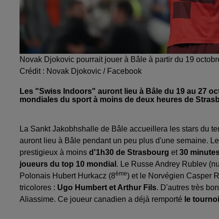
Novak Djokovic pourrait jouer à Bâle à partir du 19 octobr
Crédit :
Novak Djokovic / Facebook
Les "Swiss Indoors" auront lieu à Bâle du 19 au 27 oct
mondiales du sport à moins de deux heures de Stras
La Sankt Jakobhshalle de Bâle accueillera les stars du te
auront lieu à Bâle pendant un peu plus d'une semaine. Les
prestigieux à moins
d'1h30 de Strasbourg
et
30 minute
joueurs du top 10 mondial
. Le Russe Andrey Rublev (nu
ème
Polonais Hubert Hurkacz (8
) et le Norvégien Casper 
tricolores :
Ugo Humbert et Arthur Fils
. D'autres très b
Aliassime. Ce joueur canadien a déjà remporté
le tourno