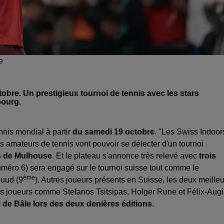
e
obre. Un prestigieux tournoi de tennis avec les stars
bourg.
nnis mondial à partir
du samedi 19 octobre
. "Les Swiss Indoor
 amateurs de tennis vont pouvoir se délecter d'un tournoi
s de Mulhouse
. Et le plateau s'annonce très relevé avec
trois
méro 6) sera engagé sur le tournoi suisse tout comme le
ème
Ruud (9
). Autres joueurs présents en Suisse, les deux meilleu
ons joueurs comme Stefanos Tsitsipas, Holger Rune et Félix-Augi
i de Bâle lors des deux denières éditions
.