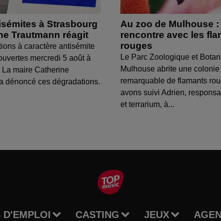
isémites à Strasbourg
Au zoo de Mulhouse :
ine Trautmann réagit
rencontre avec les fl
rouges
tions à caractère antisémite
Le Parc Zoologique et Botan
ouvertes mercredi 5 août à
Mulhouse abrite une colonie
 La maire Catherine
remarquable de flamants ro
a dénoncé ces dégradations.
avons suivi Adrien, respons
et terrarium, à...
 D'EMPLOI
CASTING
JEUX
AGE