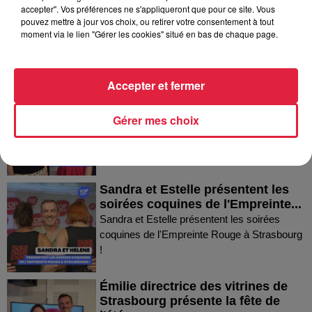
accepter". Vos préférences ne s'appliqueront que pour ce site. Vous
Mann à Wettolsheim !
pouvez mettre à jour vos choix, ou retirer votre consentement à tout
Thierry du Domaine Wunsch et Mann à
moment via le lien "Gérer les cookies" situé en bas de chaque page.
Wettolsheim !
Accepter et fermer
Fanny nous présente le festival
Festimania !
Gérer mes choix
Fanny nous présente le festival Festimania !
Sandra et Estelle présentent les
soirées coquines de l'Empreinte...
Sandra et Estelle présentent les soirées
coquines de l'Empreinte Rouge à Strasbourg
!
Émilie directrice des vitrines de
Strasbourg présente la fête de