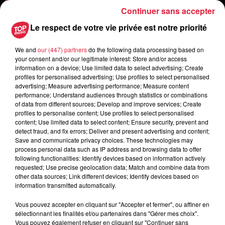
Continuer sans accepter
Le respect de votre vie privée est notre priorité
6 août 2026
Les dernières infos sur la venue du
pape à Metz en septembre
We and
our (447) partners
do the following data processing based on
your consent and/or our legitimate interest: Store and/or access
information on a device; Use limited data to select advertising; Create
profiles for personalised advertising; Use profiles to select personalised
advertising; Measure advertising performance; Measure content
5 août 2026
performance; Understand audiences through statistics or combinations
Europa-Park : des précisons sur
of data from different sources; Develop and improve services; Create
l’après Euro-Mir
profiles to personalise content; Use profiles to select personalised
content; Use limited data to select content; Ensure security, prevent and
detect fraud, and fix errors; Deliver and present advertising and content;
Save and communicate privacy choices. These technologies may
process personal data such as IP address and browsing data to offer
following functionalities: Identify devices based on information actively
requested; Use precise geolocation data; Match and combine data from
other data sources; Link different devices; Identify devices based on
information transmitted automatically.
Dans la même série
Vous pouvez accepter en cliquant sur "Accepter et fermer", ou affiner en
sélectionnant les finalités et/ou partenaires dans "Gérer mes choix".
Thierry du Domaine Wunsch et
Vous pouvez également refuser en cliquant sur "Continuer sans