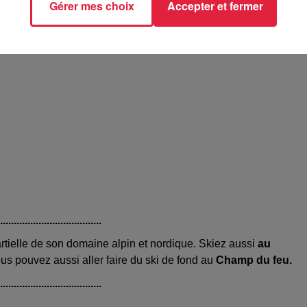
Gérer mes choix
Accepter et fermer
......................................
tielle de son domaine alpin et nordique. Skiez aussi
au
s pouvez aussi aller faire du ski de fond au
Champ du feu.
......................................