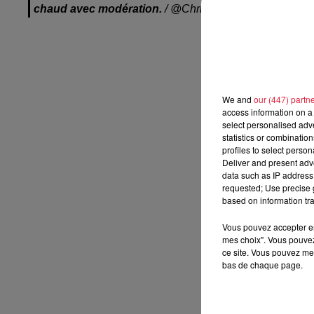
chaud avec modération.
/ @
Christophe Bergamini, dire
We and
our (447) partn
access information on a 
select personalised ad
statistics or combinatio
profiles to select person
Deliver and present adv
data such as IP address 
requested; Use precise g
based on information tra
Vous pouvez accepter en 
mes choix". Vous pouvez
ce site. Vous pouvez met
bas de chaque page.