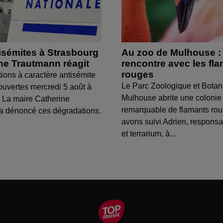
isémites à Strasbourg
Au zoo de Mulhouse :
ine Trautmann réagit
rencontre avec les fl
rouges
tions à caractère antisémite
Le Parc Zoologique et Botan
ouvertes mercredi 5 août à
Mulhouse abrite une colonie
 La maire Catherine
remarquable de flamants ro
a dénoncé ces dégradations.
avons suivi Adrien, respons
et terrarium, à...