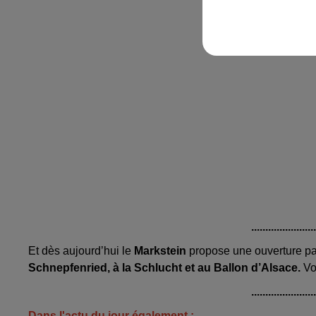
......................
Et dès aujourd’hui le
Markstein
propose une ouverture par
Schnepfenried, à la Schlucht et au Ballon d’Alsace.
Vou
......................
Dans l'actu du jour également :