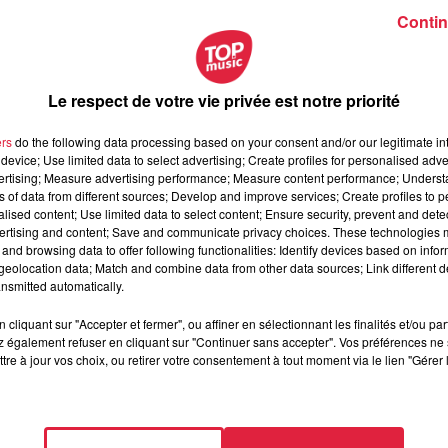
cteur de l’office de tourisme de la Vallée de Kaysersberg
Contin
Le respect de votre vie privée est notre priorité
ers
do the following data processing based on your consent and/or our legitimate int
device; Use limited data to select advertising; Create profiles for personalised adver
vertising; Measure advertising performance; Measure content performance; Unders
ns of data from different sources; Develop and improve services; Create profiles to 
alised content; Use limited data to select content; Ensure security, prevent and detect
ertising and content; Save and communicate privacy choices. These technologies
and browsing data to offer following functionalities: Identify devices based on infor
eolocation data; Match and combine data from other data sources; Link different de
nsmitted automatically.
cliquant sur "Accepter et fermer", ou affiner en sélectionnant les finalités et/ou pa
 également refuser en cliquant sur "Continuer sans accepter". Vos préférences ne 
tre à jour vos choix, ou retirer votre consentement à tout moment via le lien "Gérer 