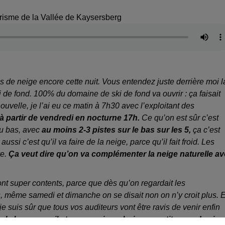
urisme de la Vallée de Kaysersberg
s de neige encore cette nuit. Vous entendez juste derrière moi l
i de fond. 100% du domaine de ski de fond va ouvrir : ça faisait
ouvelle, je l’ai eu ce matin à 7h30 avec l’exploitant des
n à partir de vendredi en nocturne 17h.
Ce qu’on est sûr c’est
du bas, avec
au moins 2-3 pistes sur le bas sur les 5,
ça c’est
ssi c’est qu’il va faire de la neige, parce qu’il fait froid. Les
ve.
Ça veut dire qu’on va complémenter la neige naturelle a
nt super contents, parce que dès qu’on regardait les
s, même samedi et dimanche on se disait non on n’y croit plus. E
. Et je suis sûr que tous vos auditeurs vont être ravis de venir enfin
de la luge sur rail et pourquoi pas boire un petit verre de vin