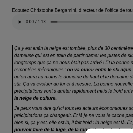
Ecoutez Christophe Bergamini, directeur de l’office de to
Ça y est enfin la neige est tombée, plus de 30 centimètre
dameuse qui est en train de partir damer les pistes de sk
longtemps que ça ne nous était pas arrivé ! Et la bonne n
remontées mécaniques :
on va ouvrir enfin le ski alpi
qu’on aura au moins le domaine du haut et le domaine 
sûr. Ça va évoluer au fur et à mesure. La bonne nouvelle au
précipitations vont s’arrêter rapidement mais le froid arri
la neige de culture.
Je peux vous dire qu’ici tous les acteurs économiques so
précipitations ça changeait. Et là je ne vous le cache pa
bien si, ça y est, elle est là, il fait froid : la neige est là
pouvoir faire de la luge, de la raquette, du ski alpin, 