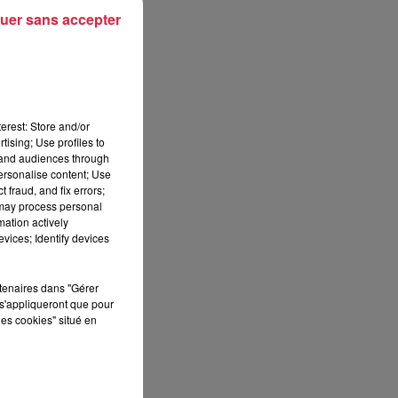
uer sans accepter
erest: Store and/or
tising; Use profiles to
tand audiences through
personalise content; Use
 fraud, and fix errors;
 may process personal
mation actively
vices; Identify devices
rtenaires dans "Gérer
s'appliqueront que pour
les cookies" situé en