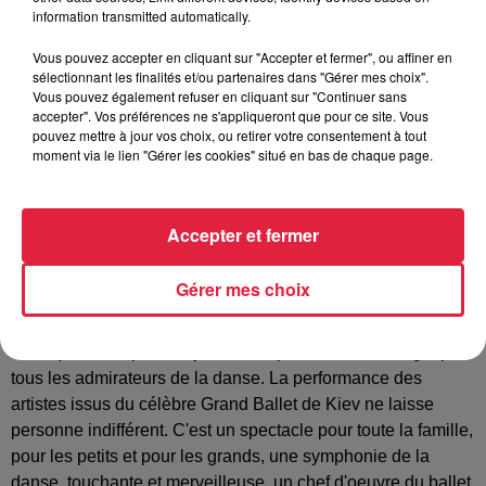
information transmitted automatically.
S’il est un ballet qui est universellement connu, c’est bien «
Vous pouvez accepter en cliquant sur "Accepter et fermer", ou affiner en
Le lac des Cygnes ». Créé pour la première fois au Bolchoï,
sélectionnant les finalités et/ou partenaires dans "Gérer mes choix".
le succès de ce ballet ne viendra que lorsque Marius Petipa
Vous pouvez également refuser en cliquant sur "Continuer sans
accepter". Vos préférences ne s'appliqueront que pour ce site. Vous
le reprend, c’est la chorégraphie qui est présentée lors de
pouvez mettre à jour vos choix, ou retirer votre consentement à tout
cette tournée 2025 du Grand Ballet de Kiev. « Le Lac des
moment via le lien "Gérer les cookies" situé en bas de chaque page.
Cygnes » raconte l’histoire du prince Siegfried et d’Odette,
condamnée à se transformer en cygne dès le lever du jour.
Le sort ne peut être rompu que par le mariage de la jeune
Accepter et fermer
fille. Toutefois, le sorcier responsable de la malédiction
présente sa propre fille, parfait sosie d’Odette, au prince, qui
Gérer mes choix
lui déclare aveuglément son amour. Ayant avoué ses
sentiments à la mauvaise personne, Siegfried condamne
celle qu’il aime pour toujours. Ce spectacle est un régal pour
tous les admirateurs de la danse. La performance des
artistes issus du célèbre Grand Ballet de Kiev ne laisse
personne indifférent. C'est un spectacle pour toute la famille,
pour les petits et pour les grands, une symphonie de la
danse, touchante et merveilleuse, un chef d'oeuvre du ballet