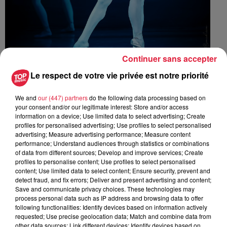
Continuer sans accepter
Le respect de votre vie privée est notre priorité
LE LAC DES CYGNES
We and
our (447) partners
do the following data processing based on
your consent and/or our legitimate interest: Store and/or access
Par Le Grand Ballet de Kiev
information on a device; Use limited data to select advertising; Create
profiles for personalised advertising; Use profiles to select personalised
advertising; Measure advertising performance; Measure content
performance; Understand audiences through statistics or combinations
Ballet en trois actes de P. Tchaikovski –
of data from different sources; Develop and improve services; Create
profiles to personalise content; Use profiles to select personalised
Chorégraphie Marius Petipa Etoiles : A. SOTYANOV et E.
content; Use limited data to select content; Ensure security, prevent and
KHUKAR
detect fraud, and fix errors; Deliver and present advertising and content;
Save and communicate privacy choices. These technologies may
Direction A. STOYANOV
process personal data such as IP address and browsing data to offer
following functionalities: Identify devices based on information actively
35 artistes
requested; Use precise geolocation data; Match and combine data from
other data sources; Link different devices; Identify devices based on