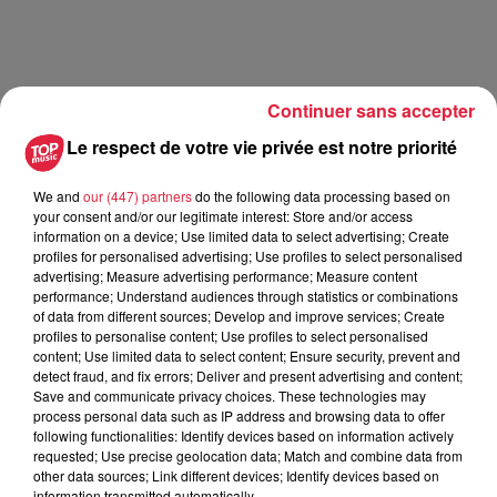
Continuer sans accepter
Le respect de votre vie privée est notre priorité
We and
our (447) partners
do the following data processing based on
your consent and/or our legitimate interest: Store and/or access
information on a device; Use limited data to select advertising; Create
profiles for personalised advertising; Use profiles to select personalised
advertising; Measure advertising performance; Measure content
performance; Understand audiences through statistics or combinations
of data from different sources; Develop and improve services; Create
profiles to personalise content; Use profiles to select personalised
A lire aussi
content; Use limited data to select content; Ensure security, prevent and
detect fraud, and fix errors; Deliver and present advertising and content;
Save and communicate privacy choices. These technologies may
16h00
process personal data such as IP address and browsing data to offer
À Hoerdt, de l’eau brune sort des
following functionalities: Identify devices based on information actively
robinets
requested; Use precise geolocation data; Match and combine data from
other data sources; Link different devices; Identify devices based on
information transmitted automatically.