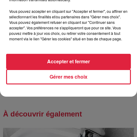
Vous pouvez accepter en cliquant sur "Accepter et fermer", ou affiner en
15h54
sélectionnant les finalités et/ou partenaires dans "Gérer mes choix".
Tags antisémites à Strasbourg :
Vous pouvez également refuser en cliquant sur "Continuer sans
Catherine Trautmann réagit
accepter". Vos préférences ne s'appliqueront que pour ce site. Vous
pouvez mettre à jour vos choix, ou retirer votre consentement à tout
moment via le lien "Gérer les cookies" situé en bas de chaque page.
14h33
Accepter et fermer
Au zoo de Mulhouse : rencontre
avec les flamants rouges
Gérer mes choix
À découvrir également