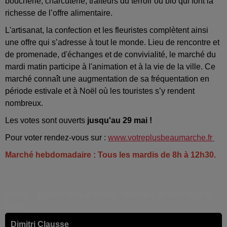
boucherie, charcuterie, traiteurs du terroir ou bio qui font la
richesse de l’offre alimentaire.
L'artisanat, la confection et les fleuristes complètent ainsi
une offre qui s’adresse à tout le monde. Lieu de rencontre et
de promenade, d'échanges et de convivialité, le marché du
mardi matin participe à l'animation et à la vie de la ville. Ce
marché connaît une augmentation de sa fréquentation en
période estivale et à Noël où les touristes s’y rendent
nombreux.
Les votes sont ouverts
jusqu'au 29 mai !
Pour voter rendez-vous sur :
www.votreplusbeaumarche.fr
Marché hebdomadaire : Tous les mardis de 8h à 12h30.
Publié : 28 avril 2025 à 18h32 - Modifié : 30 avril 2025 à
8h07
Dimitri Clausse