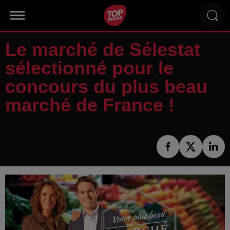
Le marché de Sélestat
sélectionné pour le
concours du plus beau
marché de France !