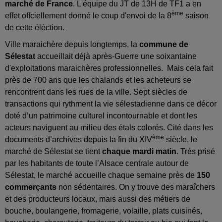
marché de France
. L'équipe du JT de 13H de TF1 a en
ème
effet offciellement donné le coup d'envoi de la 8
saison
de cette éléction.
Ville maraichère depuis longtemps, la
commune de
Sélestat
accueillait déjà après-Guerre une soixantaine
d'exploitations maraichères professionnelles. Mais cela fait
près de 700 ans que les chalands et les acheteurs se
rencontrent dans les rues de la ville. Sept siècles de
transactions qui rythment la vie sélestadienne dans ce décor
doté d’un patrimoine culturel incontournable et dont les
acteurs naviguent au milieu des étals colorés. Cité dans les
ème
documents d’archives depuis la fin du XIV
siècle, le
marché de Sélestat se tient
chaque mardi matin
. Très prisé
par les habitants de toute l’Alsace centrale autour de
Sélestat, le marché accueille chaque semaine près de
150
commerçants
non sédentaires. On y trouve des maraîchers
et des producteurs locaux, mais aussi des métiers de
bouche, boulangerie, fromagerie, volaille, plats cuisinés,