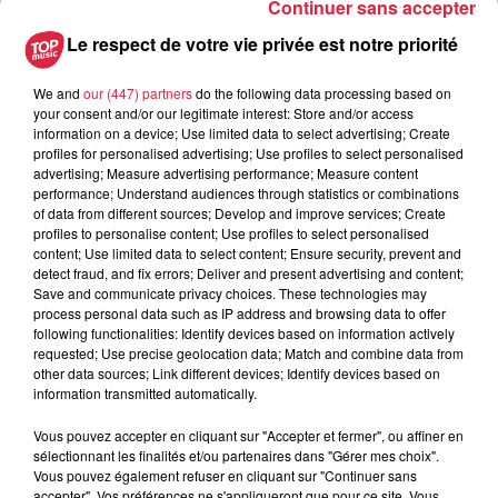
Continuer sans accepter
Au zoo de Mulhouse : rencontre
Le respect de votre vie privée est notre priorité
avec les flamants rouges
We and
our (447) partners
do the following data processing based on
your consent and/or our legitimate interest: Store and/or access
information on a device; Use limited data to select advertising; Create
profiles for personalised advertising; Use profiles to select personalised
advertising; Measure advertising performance; Measure content
performance; Understand audiences through statistics or combinations
À découvrir également
of data from different sources; Develop and improve services; Create
profiles to personalise content; Use profiles to select personalised
content; Use limited data to select content; Ensure security, prevent and
detect fraud, and fix errors; Deliver and present advertising and content;
Save and communicate privacy choices. These technologies may
process personal data such as IP address and browsing data to offer
following functionalities: Identify devices based on information actively
requested; Use precise geolocation data; Match and combine data from
other data sources; Link different devices; Identify devices based on
information transmitted automatically.
Vous pouvez accepter en cliquant sur "Accepter et fermer", ou affiner en
sélectionnant les finalités et/ou partenaires dans "Gérer mes choix".
Vous pouvez également refuser en cliquant sur "Continuer sans
accepter". Vos préférences ne s'appliqueront que pour ce site. Vous