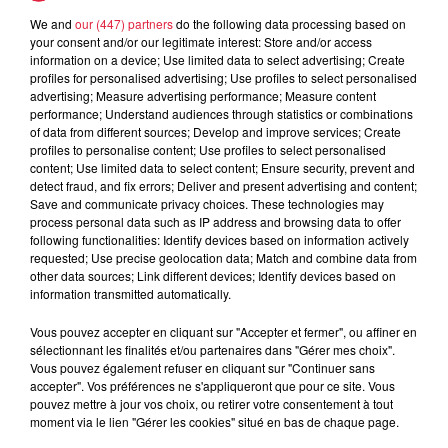
We and
our (447) partners
do the following data processing based on
5 août 2026
your consent and/or our legitimate interest: Store and/or access
Europa-Park : des précisons sur
information on a device; Use limited data to select advertising; Create
l’après Euro-Mir
profiles for personalised advertising; Use profiles to select personalised
advertising; Measure advertising performance; Measure content
performance; Understand audiences through statistics or combinations
of data from different sources; Develop and improve services; Create
profiles to personalise content; Use profiles to select personalised
content; Use limited data to select content; Ensure security, prevent and
detect fraud, and fix errors; Deliver and present advertising and content;
Save and communicate privacy choices. These technologies may
process personal data such as IP address and browsing data to offer
Dans la même série
following functionalities: Identify devices based on information actively
requested; Use precise geolocation data; Match and combine data from
other data sources; Link different devices; Identify devices based on
Le Mix de Nono #167
information transmitted automatically.
Le Mix de Nono #167
Vous pouvez accepter en cliquant sur "Accepter et fermer", ou affiner en
sélectionnant les finalités et/ou partenaires dans "Gérer mes choix".
Vous pouvez également refuser en cliquant sur "Continuer sans
accepter". Vos préférences ne s'appliqueront que pour ce site. Vous
pouvez mettre à jour vos choix, ou retirer votre consentement à tout
moment via le lien "Gérer les cookies" situé en bas de chaque page.
Le Mix de Nono #166