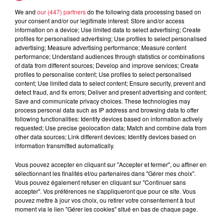
We and
our (447) partners
do the following data processing based on
5 août 2026
your consent and/or our legitimate interest: Store and/or access
Europa-Park : des précisons sur
information on a device; Use limited data to select advertising; Create
l’après Euro-Mir
profiles for personalised advertising; Use profiles to select personalised
advertising; Measure advertising performance; Measure content
performance; Understand audiences through statistics or combinations
of data from different sources; Develop and improve services; Create
profiles to personalise content; Use profiles to select personalised
content; Use limited data to select content; Ensure security, prevent and
detect fraud, and fix errors; Deliver and present advertising and content;
Save and communicate privacy choices. These technologies may
process personal data such as IP address and browsing data to offer
Dans la même série
following functionalities: Identify devices based on information actively
requested; Use precise geolocation data; Match and combine data from
other data sources; Link different devices; Identify devices based on
Le Mix de Nono #167
information transmitted automatically.
Le Mix de Nono #167
Vous pouvez accepter en cliquant sur "Accepter et fermer", ou affiner en
sélectionnant les finalités et/ou partenaires dans "Gérer mes choix".
Vous pouvez également refuser en cliquant sur "Continuer sans
accepter". Vos préférences ne s'appliqueront que pour ce site. Vous
pouvez mettre à jour vos choix, ou retirer votre consentement à tout
moment via le lien "Gérer les cookies" situé en bas de chaque page.
Le Mix de Nono #166