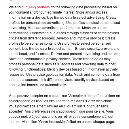
We and
our (447) partners
do the following data processing based on
5 août 2026
your consent and/or our legitimate interest: Store and/or access
Europa-Park : des précisons sur
information on a device; Use limited data to select advertising; Create
l’après Euro-Mir
profiles for personalised advertising; Use profiles to select personalised
advertising; Measure advertising performance; Measure content
performance; Understand audiences through statistics or combinations
of data from different sources; Develop and improve services; Create
profiles to personalise content; Use profiles to select personalised
content; Use limited data to select content; Ensure security, prevent and
detect fraud, and fix errors; Deliver and present advertising and content;
Save and communicate privacy choices. These technologies may
process personal data such as IP address and browsing data to offer
Dans la même série
following functionalities: Identify devices based on information actively
requested; Use precise geolocation data; Match and combine data from
other data sources; Link different devices; Identify devices based on
Le Mix de Nono #167
information transmitted automatically.
Le Mix de Nono #167
Vous pouvez accepter en cliquant sur "Accepter et fermer", ou affiner en
sélectionnant les finalités et/ou partenaires dans "Gérer mes choix".
Vous pouvez également refuser en cliquant sur "Continuer sans
accepter". Vos préférences ne s'appliqueront que pour ce site. Vous
pouvez mettre à jour vos choix, ou retirer votre consentement à tout
moment via le lien "Gérer les cookies" situé en bas de chaque page.
Le Mix de Nono #166