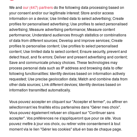
We and
our (447) partners
do the following data processing based on
5 août 2026
your consent and/or our legitimate interest: Store and/or access
Europa-Park : des précisons sur
information on a device; Use limited data to select advertising; Create
l’après Euro-Mir
profiles for personalised advertising; Use profiles to select personalised
advertising; Measure advertising performance; Measure content
performance; Understand audiences through statistics or combinations
of data from different sources; Develop and improve services; Create
profiles to personalise content; Use profiles to select personalised
content; Use limited data to select content; Ensure security, prevent and
detect fraud, and fix errors; Deliver and present advertising and content;
Save and communicate privacy choices. These technologies may
process personal data such as IP address and browsing data to offer
Dans la même série
following functionalities: Identify devices based on information actively
requested; Use precise geolocation data; Match and combine data from
other data sources; Link different devices; Identify devices based on
Le Mix de Nono #167
information transmitted automatically.
Le Mix de Nono #167
Vous pouvez accepter en cliquant sur "Accepter et fermer", ou affiner en
sélectionnant les finalités et/ou partenaires dans "Gérer mes choix".
Vous pouvez également refuser en cliquant sur "Continuer sans
accepter". Vos préférences ne s'appliqueront que pour ce site. Vous
pouvez mettre à jour vos choix, ou retirer votre consentement à tout
moment via le lien "Gérer les cookies" situé en bas de chaque page.
Le Mix de Nono #166