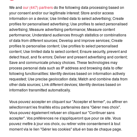
We and
our (447) partners
do the following data processing based on
5 août 2026
your consent and/or our legitimate interest: Store and/or access
Europa-Park : des précisons sur
information on a device; Use limited data to select advertising; Create
l’après Euro-Mir
profiles for personalised advertising; Use profiles to select personalised
advertising; Measure advertising performance; Measure content
performance; Understand audiences through statistics or combinations
of data from different sources; Develop and improve services; Create
profiles to personalise content; Use profiles to select personalised
content; Use limited data to select content; Ensure security, prevent and
detect fraud, and fix errors; Deliver and present advertising and content;
Save and communicate privacy choices. These technologies may
process personal data such as IP address and browsing data to offer
Dans la même série
following functionalities: Identify devices based on information actively
requested; Use precise geolocation data; Match and combine data from
other data sources; Link different devices; Identify devices based on
Le Mix de Nono #167
information transmitted automatically.
Le Mix de Nono #167
Vous pouvez accepter en cliquant sur "Accepter et fermer", ou affiner en
sélectionnant les finalités et/ou partenaires dans "Gérer mes choix".
Vous pouvez également refuser en cliquant sur "Continuer sans
accepter". Vos préférences ne s'appliqueront que pour ce site. Vous
pouvez mettre à jour vos choix, ou retirer votre consentement à tout
moment via le lien "Gérer les cookies" situé en bas de chaque page.
Le Mix de Nono #166