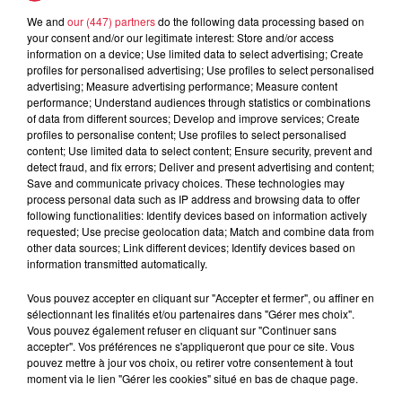
We and
our (447) partners
do the following data processing based on
5 août 2026
your consent and/or our legitimate interest: Store and/or access
Europa-Park : des précisons sur
information on a device; Use limited data to select advertising; Create
l’après Euro-Mir
profiles for personalised advertising; Use profiles to select personalised
advertising; Measure advertising performance; Measure content
performance; Understand audiences through statistics or combinations
of data from different sources; Develop and improve services; Create
profiles to personalise content; Use profiles to select personalised
content; Use limited data to select content; Ensure security, prevent and
detect fraud, and fix errors; Deliver and present advertising and content;
Save and communicate privacy choices. These technologies may
process personal data such as IP address and browsing data to offer
Dans la même série
following functionalities: Identify devices based on information actively
requested; Use precise geolocation data; Match and combine data from
other data sources; Link different devices; Identify devices based on
Le Mix de Nono #167
information transmitted automatically.
Le Mix de Nono #167
Vous pouvez accepter en cliquant sur "Accepter et fermer", ou affiner en
sélectionnant les finalités et/ou partenaires dans "Gérer mes choix".
Vous pouvez également refuser en cliquant sur "Continuer sans
accepter". Vos préférences ne s'appliqueront que pour ce site. Vous
pouvez mettre à jour vos choix, ou retirer votre consentement à tout
moment via le lien "Gérer les cookies" situé en bas de chaque page.
Le Mix de Nono #166