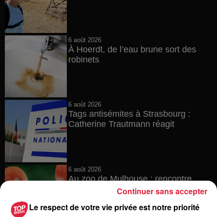
6 août 2026
À Hoerdt, de l’eau brune sort des
robinets
6 août 2026
Tags antisémites à Strasbourg :
Catherine Trautmann réagit
6 août 2026
Au zoo de Mulhouse : rencontre
avec les flamants rouges
Continuer sans accepter
Le respect de votre vie privée est notre priorité