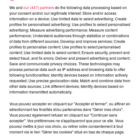
We and
our (447) partners
do the following data processing based on
6 août 2026
your consent and/or our legitimate interest: Store and/or access
Les dernières infos sur la venue du
information on a device; Use limited data to select advertising; Create
pape à Metz en septembre
profiles for personalised advertising; Use profiles to select personalised
advertising; Measure advertising performance; Measure content
performance; Understand audiences through statistics or combinations
of data from different sources; Develop and improve services; Create
profiles to personalise content; Use profiles to select personalised
content; Use limited data to select content; Ensure security, prevent and
detect fraud, and fix errors; Deliver and present advertising and content;
Save and communicate privacy choices. These technologies may
process personal data such as IP address and browsing data to offer
Dans la même série
following functionalities: Identify devices based on information actively
requested; Use precise geolocation data; Match and combine data from
other data sources; Link different devices; Identify devices based on
Le Mix de Nono #167
information transmitted automatically.
Le Mix de Nono #167
Vous pouvez accepter en cliquant sur "Accepter et fermer", ou affiner en
sélectionnant les finalités et/ou partenaires dans "Gérer mes choix".
Vous pouvez également refuser en cliquant sur "Continuer sans
accepter". Vos préférences ne s'appliqueront que pour ce site. Vous
pouvez mettre à jour vos choix, ou retirer votre consentement à tout
moment via le lien "Gérer les cookies" situé en bas de chaque page.
Le Mix de Nono #166