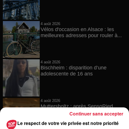
4 août 2026
Vélos d'occasion en Alsace : les
meilleures adresses pour rouler à...
4 août 2026
Bischheim : disparition d’une
adolescente de 16 ans
4 août 2026
Muttersholtz : après SensoRied,
voilà BotaRied
Continuer sans accepter
Le respect de votre vie privée est notre priorité