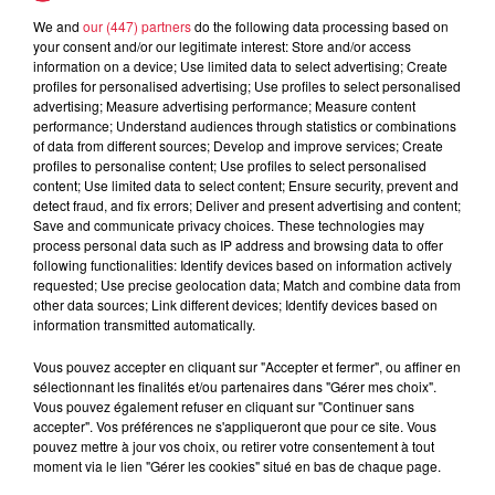
We and
our (447) partners
do the following data processing based on
3 août 2026
your consent and/or our legitimate interest: Store and/or access
Éclipse solaire le 12 août : où et
information on a device; Use limited data to select advertising; Create
comment observer ce spectacle en...
profiles for personalised advertising; Use profiles to select personalised
advertising; Measure advertising performance; Measure content
performance; Understand audiences through statistics or combinations
of data from different sources; Develop and improve services; Create
profiles to personalise content; Use profiles to select personalised
content; Use limited data to select content; Ensure security, prevent and
detect fraud, and fix errors; Deliver and present advertising and content;
Save and communicate privacy choices. These technologies may
process personal data such as IP address and browsing data to offer
Dans la même série
following functionalities: Identify devices based on information actively
requested; Use precise geolocation data; Match and combine data from
other data sources; Link different devices; Identify devices based on
Le Mix de Nono #166
information transmitted automatically.
Le Mix de Nono #166
Vous pouvez accepter en cliquant sur "Accepter et fermer", ou affiner en
sélectionnant les finalités et/ou partenaires dans "Gérer mes choix".
Vous pouvez également refuser en cliquant sur "Continuer sans
accepter". Vos préférences ne s'appliqueront que pour ce site. Vous
pouvez mettre à jour vos choix, ou retirer votre consentement à tout
moment via le lien "Gérer les cookies" situé en bas de chaque page.
Le Mix de Nono #165