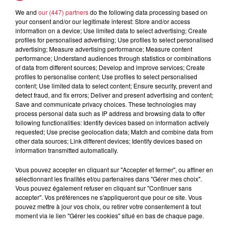
We and
our (447) partners
do the following data processing based on
6 août 2026
your consent and/or our legitimate interest: Store and/or access
Les dernières infos sur la venue du
information on a device; Use limited data to select advertising; Create
pape à Metz en septembre
profiles for personalised advertising; Use profiles to select personalised
advertising; Measure advertising performance; Measure content
performance; Understand audiences through statistics or combinations
of data from different sources; Develop and improve services; Create
profiles to personalise content; Use profiles to select personalised
content; Use limited data to select content; Ensure security, prevent and
detect fraud, and fix errors; Deliver and present advertising and content;
Save and communicate privacy choices. These technologies may
process personal data such as IP address and browsing data to offer
Dans la même série
following functionalities: Identify devices based on information actively
requested; Use precise geolocation data; Match and combine data from
other data sources; Link different devices; Identify devices based on
Le Mix de Nono #167
information transmitted automatically.
Le Mix de Nono #167
Vous pouvez accepter en cliquant sur "Accepter et fermer", ou affiner en
sélectionnant les finalités et/ou partenaires dans "Gérer mes choix".
Vous pouvez également refuser en cliquant sur "Continuer sans
accepter". Vos préférences ne s'appliqueront que pour ce site. Vous
pouvez mettre à jour vos choix, ou retirer votre consentement à tout
moment via le lien "Gérer les cookies" situé en bas de chaque page.
Le Mix de Nono #166