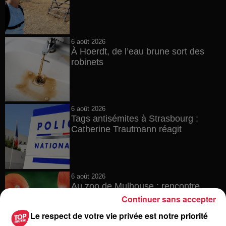
6 août 2026
À Hoerdt, de l’eau brune sort des
robinets
6 août 2026
Tags antisémites à Strasbourg :
Catherine Trautmann réagit
6 août 2026
Au zoo de Mulhouse : rencontre
avec les flamants rouges
Continuer sans accepter
Le respect de votre vie privée est notre priorité