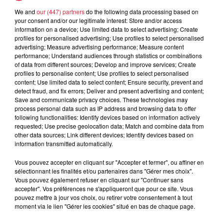
We and
our (447) partners
do the following data processing based on
5 août 2026
your consent and/or our legitimate interest: Store and/or access
Europa-Park : des précisons sur
information on a device; Use limited data to select advertising; Create
l’après Euro-Mir
profiles for personalised advertising; Use profiles to select personalised
advertising; Measure advertising performance; Measure content
performance; Understand audiences through statistics or combinations
of data from different sources; Develop and improve services; Create
profiles to personalise content; Use profiles to select personalised
content; Use limited data to select content; Ensure security, prevent and
detect fraud, and fix errors; Deliver and present advertising and content;
Save and communicate privacy choices. These technologies may
process personal data such as IP address and browsing data to offer
Dans la même série
following functionalities: Identify devices based on information actively
requested; Use precise geolocation data; Match and combine data from
other data sources; Link different devices; Identify devices based on
Le Mix de Nono #167
information transmitted automatically.
Le Mix de Nono #167
Vous pouvez accepter en cliquant sur "Accepter et fermer", ou affiner en
sélectionnant les finalités et/ou partenaires dans "Gérer mes choix".
Vous pouvez également refuser en cliquant sur "Continuer sans
accepter". Vos préférences ne s'appliqueront que pour ce site. Vous
pouvez mettre à jour vos choix, ou retirer votre consentement à tout
moment via le lien "Gérer les cookies" situé en bas de chaque page.
Le Mix de Nono #166