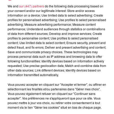
We and
our (447) partners
do the following data processing based on
5 août 2026
your consent and/or our legitimate interest: Store and/or access
Europa-Park : des précisons sur
information on a device; Use limited data to select advertising; Create
l’après Euro-Mir
profiles for personalised advertising; Use profiles to select personalised
advertising; Measure advertising performance; Measure content
performance; Understand audiences through statistics or combinations
of data from different sources; Develop and improve services; Create
profiles to personalise content; Use profiles to select personalised
content; Use limited data to select content; Ensure security, prevent and
detect fraud, and fix errors; Deliver and present advertising and content;
Save and communicate privacy choices. These technologies may
process personal data such as IP address and browsing data to offer
Dans la même série
following functionalities: Identify devices based on information actively
requested; Use precise geolocation data; Match and combine data from
other data sources; Link different devices; Identify devices based on
Le Mix de Nono #167
information transmitted automatically.
Le Mix de Nono #167
Vous pouvez accepter en cliquant sur "Accepter et fermer", ou affiner en
sélectionnant les finalités et/ou partenaires dans "Gérer mes choix".
Vous pouvez également refuser en cliquant sur "Continuer sans
accepter". Vos préférences ne s'appliqueront que pour ce site. Vous
pouvez mettre à jour vos choix, ou retirer votre consentement à tout
moment via le lien "Gérer les cookies" situé en bas de chaque page.
Le Mix de Nono #166