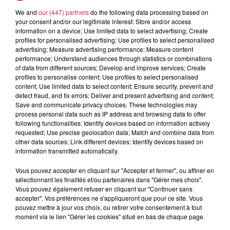
We and
our (447) partners
do the following data processing based on
5 août 2026
your consent and/or our legitimate interest: Store and/or access
Europa-Park : des précisons sur
information on a device; Use limited data to select advertising; Create
l’après Euro-Mir
profiles for personalised advertising; Use profiles to select personalised
advertising; Measure advertising performance; Measure content
performance; Understand audiences through statistics or combinations
of data from different sources; Develop and improve services; Create
profiles to personalise content; Use profiles to select personalised
content; Use limited data to select content; Ensure security, prevent and
detect fraud, and fix errors; Deliver and present advertising and content;
Save and communicate privacy choices. These technologies may
process personal data such as IP address and browsing data to offer
Dans la même série
following functionalities: Identify devices based on information actively
requested; Use precise geolocation data; Match and combine data from
other data sources; Link different devices; Identify devices based on
Le Mix de Nono #167
information transmitted automatically.
Le Mix de Nono #167
Vous pouvez accepter en cliquant sur "Accepter et fermer", ou affiner en
sélectionnant les finalités et/ou partenaires dans "Gérer mes choix".
Vous pouvez également refuser en cliquant sur "Continuer sans
accepter". Vos préférences ne s'appliqueront que pour ce site. Vous
pouvez mettre à jour vos choix, ou retirer votre consentement à tout
moment via le lien "Gérer les cookies" situé en bas de chaque page.
Le Mix de Nono #166