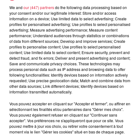
We and
our (447) partners
do the following data processing based on
5 août 2026
your consent and/or our legitimate interest: Store and/or access
Europa-Park : des précisons sur
information on a device; Use limited data to select advertising; Create
l’après Euro-Mir
profiles for personalised advertising; Use profiles to select personalised
advertising; Measure advertising performance; Measure content
performance; Understand audiences through statistics or combinations
of data from different sources; Develop and improve services; Create
profiles to personalise content; Use profiles to select personalised
content; Use limited data to select content; Ensure security, prevent and
detect fraud, and fix errors; Deliver and present advertising and content;
Save and communicate privacy choices. These technologies may
process personal data such as IP address and browsing data to offer
Dans la même série
following functionalities: Identify devices based on information actively
requested; Use precise geolocation data; Match and combine data from
other data sources; Link different devices; Identify devices based on
Le Mix de Nono #167
information transmitted automatically.
Le Mix de Nono #167
Vous pouvez accepter en cliquant sur "Accepter et fermer", ou affiner en
sélectionnant les finalités et/ou partenaires dans "Gérer mes choix".
Vous pouvez également refuser en cliquant sur "Continuer sans
accepter". Vos préférences ne s'appliqueront que pour ce site. Vous
pouvez mettre à jour vos choix, ou retirer votre consentement à tout
moment via le lien "Gérer les cookies" situé en bas de chaque page.
Le Mix de Nono #166