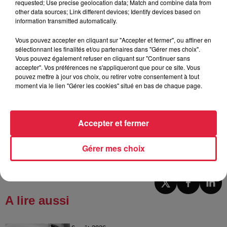
requested; Use precise geolocation data; Match and combine data from
other data sources; Link different devices; Identify devices based on
Céline Rinckel
-
Rédactrice en chef des
information transmitted automatically.
supports digitaux
Amoureuse de l’Alsace et de ses traditions,
Vous pouvez accepter en cliquant sur "Accepter et fermer", ou affiner en
sélectionnant les finalités et/ou partenaires dans "Gérer mes choix".
Céline Rinckel est devenue journaliste
Vous pouvez également refuser en cliquant sur "Continuer sans
pour « raconter » ce qui se passe dans sa
accepter". Vos préférences ne s'appliqueront que pour ce site. Vous
région. Après des études en
pouvez mettre à jour vos choix, ou retirer votre consentement à tout
moment via le lien "Gérer les cookies" situé en bas de chaque page.
communication et en journalisme, en
France et en Irlande, Céline a intégré Top
Music en 2008. En-dehors de ses
Accepter et fermer
reportages, elle présente les flashs et les
agendas de 10h à 16h.
Gérer mes choix
A lire aussi