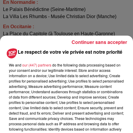
En Normandie :
Le Palais Bénédictine (Seine-Maritime)
La Villa Les Rhumbs - Musée Christian Dior (Manche)
En Occitanie :
La Place du Capitole (à Toulouse en Haute-Garonne)
L’Observatoire du Pic du Midi (Hautes-Pyrénées)
Continuer sans accepter
Le respect de votre vie privée est notre priorité
En Provence-Alpes-Côte d’Azur :
L’Amphithéâtre d’Arles (Bouches-du-Rhône)
We and
our (447) partners
do the following data processing based on
La Villa Kérylos (Alpes-Maritimes)
your consent and/or our legitimate interest: Store and/or access
information on a device; Use limited data to select advertising; Create
profiles for personalised advertising; Use profiles to select personalised
Une fois les 14 représentants choisis, un second vote aura
advertising; Measure advertising performance; Measure content
performance; Understand audiences through statistics or combinations
lieu et Stéphane Bern dévoilera « le monument préféré des
of data from different sources; Develop and improve services; Create
Français 2025 » lors d’une émission à la rentrée sur France
profiles to personalise content; Use profiles to select personalised
3.
content; Use limited data to select content; Ensure security, prevent and
detect fraud, and fix errors; Deliver and present advertising and content;
Save and communicate privacy choices. These technologies may
Publié : 6 mai 2025 à 14h51 - Modifié : 30 octobre 2025 à
process personal data such as IP address and browsing data to offer
following functionalities: Identify devices based on information actively
16h48