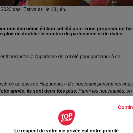
2023 des "Estivales" le 13 juin.
our une deuxième édition cet été pour vous proposer un be
’exploit de doubler le nombre de partenaires et de dates.
enthousiastes à l’approche de cet été pour participer à ce
ra rythmé au pays de Haguenau. «
De nouveaux partenaires nous
ette année, ils sont deux fois plus.
Parmi les nouveautés, on
solidaire, un facteur d’orgue, un maltier, une champignonnière…
sme du Pays de Haguenau.
Contin
en visite guidées, en ateliers manuels, ou même en visites
d’ailleurs déjà lieu
le dimanche 18 juin
, devant l’église Saint-
Le respect de votre vie privée est notre priorité