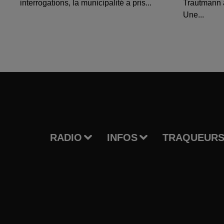
interrogations, la municipalité a pris...
Trautmann 
Une...
RADIO
INFOS
TRAQUEURS