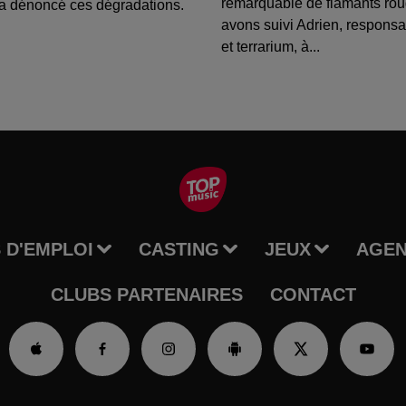
remarquable de flamants ro
a dénoncé ces dégradations.
avons suivi Adrien, respons
et terrarium, à...
 D'EMPLOI
CASTING
JEUX
AGE
CLUBS PARTENAIRES
CONTACT