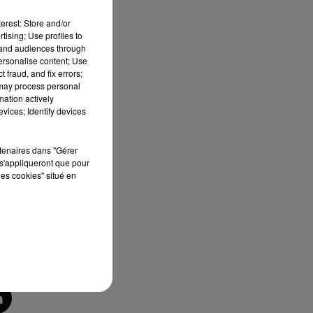
erest: Store and/or
tising; Use profiles to
tand audiences through
es
personalise content; Use
 fraud, and fix errors;
 may process personal
mation actively
vices; Identify devices
rtenaires dans "Gérer
s'appliqueront que pour
les cookies" situé en