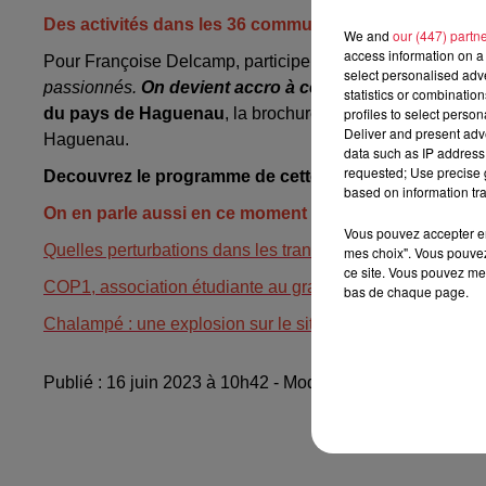
Des activités dans les 36 communes du Pays de Hag
We and
our (447) partn
access information on a 
Pour Françoise Delcamp, participer à ces Estivales, c’est
select personalised ad
passionnés.
On devient accro à ces estivales.
» Pour en
statistics or combinatio
du pays de Haguenau
, la brochure de l’événement sera 
profiles to select person
Deliver and present adv
Haguenau.
data such as IP address 
requested; Use precise g
Decouvrez le programme de cette édition 2023
sur le 
based on information tra
On en parle aussi en ce moment :
Vous pouvez accepter en 
Quelles perturbations dans les transports strasbourgeois c
mes choix". Vous pouvez
ce site. Vous pouvez met
COP1, association étudiante au grand coeur
bas de chaque page.
Chalampé : une explosion sur le site de Butachimie, cla
Publié : 16 juin 2023 à 10h42 - Modifié : 19 juin 2023 à 