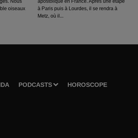
uges. Nous
apostolique en France. Après une étape
able oiseaux
à Paris puis à Lourdes, il se rendra à
Metz, où il...
NDA
PODCASTS
HOROSCOPE