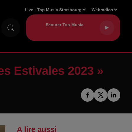
Live :
Top Music Strasbourg
Webradios
s Estivales 2023 »
A lire aussi