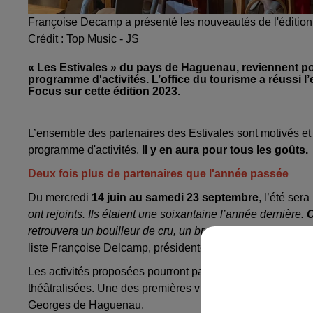
Françoise Decamp a présenté les nouveautés de l'édition 
Crédit :
Top Music - JS
« Les Estivales » du pays de Haguenau, reviennent p
programme d'activités. L’office du tourisme a réussi l
Focus sur cette édition 2023.
L’ensemble des partenaires des Estivales sont motivés et 
programme d'activités.
Il y en aura pour tous les goûts.
Deux fois plus de partenaires que l'année passée
Du mercredi
14 juin au samedi 23 septembre
, l’été se
ont rejoints. Ils étaient une soixantaine l’année dernière.
C
retrouvera un bouilleur de cru, un brasseur, du tourisme 
liste Françoise Delcamp, présidente de l’office de touri
Les activités proposées pourront par exemple se décliner 
théâtralisées. Une des premières visites théâtralisée aura 
Georges de Haguenau.