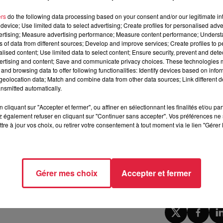
uenau
ers
do the following data processing based on your consent and/or our legitimate int
device; Use limited data to select advertising; Create profiles for personalised adver
 «
découvrir un savoir faire d’excellence, rencontrer des
vertising; Measure advertising performance; Measure content performance; Unders
 savoir plus sur les activités disponibles dans les
36 commun
ns of data from different sources; Develop and improve services; Create profiles to 
distribué en nombre et disponible à l’office du tourisme de
alised content; Use limited data to select content; Ensure security, prevent and detect
ertising and content; Save and communicate privacy choices. These technologies
and browsing data to offer following functionalities: Identify devices based on infor
eolocation data; Match and combine data from other data sources; Link different de
site internet de l'office du tourisme
.
nsmitted automatically.
cliquant sur "Accepter et fermer", ou affiner en sélectionnant les finalités et/ou pa
et été ?
 également refuser en cliquant sur "Continuer sans accepter". Vos préférences ne 
tre à jour vos choix, ou retirer votre consentement à tout moment via le lien "Gérer 
ssé Seveso
Gérer mes choix
Accepter et fermer
9h50 Jules Scheuer