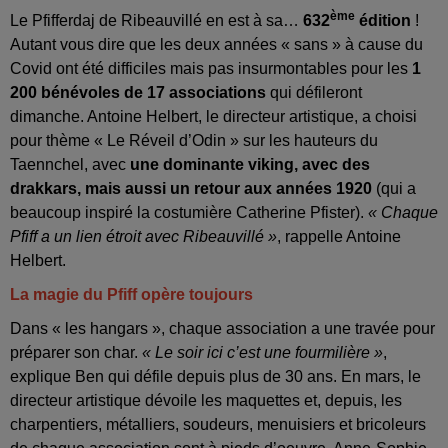
ème
Le Pfifferdaj de Ribeauvillé en est à sa…
632
édition
!
Autant vous dire que les deux années « sans » à cause du
Covid ont été difficiles mais pas insurmontables pour les
1
200 bénévoles de 17 associations
qui défileront
dimanche. Antoine Helbert, le directeur artistique, a choisi
pour thème « Le Réveil d’Odin » sur les hauteurs du
Taennchel, avec
une dominante viking, avec des
drakkars, mais aussi un retour aux années 1920
(qui a
beaucoup inspiré la costumière Catherine Pfister).
« Chaque
Pfiff a un lien étroit avec Ribeauvillé »
, rappelle Antoine
Helbert.
La magie du Pfiff opère toujours
Dans « les hangars », chaque association a une travée pour
préparer son char.
« Le soir ici c’est une fourmilière »
,
explique Ben qui défile depuis plus de 30 ans. En mars, le
directeur artistique dévoile les maquettes et, depuis, les
charpentiers, métalliers, soudeurs, menuisiers et bricoleurs