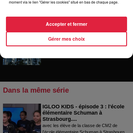
moment via le lien "Gérer les cookies" situé en bas de chaque page.
pape à Metz en septembre
Accepter et fermer
5 août 2026
Europa-Park : des précisons sur
Gérer mes choix
l’après Euro-Mir
Dans la même série
IGLOO KIDS - épisode 3 : l'école
élémentaire Schuman à
Strasbourg....
avec les élève de la classe de CM2 de
l'école élémentaire Schuman à Strasbourg.