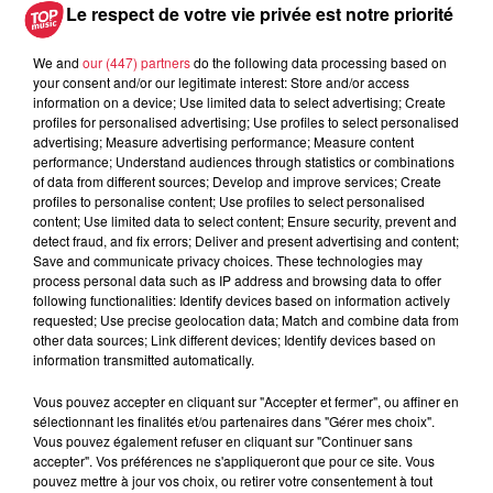
Le respect de votre vie privée est notre priorité
6 août 2026
À Hoerdt, de l’eau brune sort des
robinets
We and
our (447) partners
do the following data processing based on
your consent and/or our legitimate interest: Store and/or access
information on a device; Use limited data to select advertising; Create
profiles for personalised advertising; Use profiles to select personalised
advertising; Measure advertising performance; Measure content
performance; Understand audiences through statistics or combinations
6 août 2026
of data from different sources; Develop and improve services; Create
Tags antisémites à Strasbourg :
profiles to personalise content; Use profiles to select personalised
Catherine Trautmann réagit
content; Use limited data to select content; Ensure security, prevent and
detect fraud, and fix errors; Deliver and present advertising and content;
Save and communicate privacy choices. These technologies may
process personal data such as IP address and browsing data to offer
following functionalities: Identify devices based on information actively
6 août 2026
requested; Use precise geolocation data; Match and combine data from
Au zoo de Mulhouse : rencontre
other data sources; Link different devices; Identify devices based on
avec les flamants rouges
information transmitted automatically.
Vous pouvez accepter en cliquant sur "Accepter et fermer", ou affiner en
sélectionnant les finalités et/ou partenaires dans "Gérer mes choix".
Vous pouvez également refuser en cliquant sur "Continuer sans
6 août 2026
accepter". Vos préférences ne s'appliqueront que pour ce site. Vous
Les dernières infos sur la venue du
pouvez mettre à jour vos choix, ou retirer votre consentement à tout