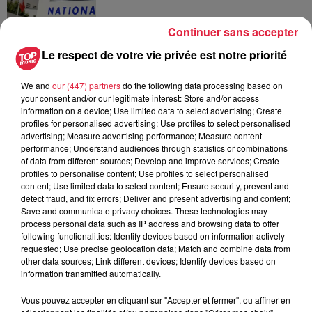
Continuer sans accepter
Le respect de votre vie privée est notre priorité
6 août 2026
Au zoo de Mulhouse : rencontre
avec les flamants rouges
We and
our (447) partners
do the following data processing based on
your consent and/or our legitimate interest: Store and/or access
information on a device; Use limited data to select advertising; Create
profiles for personalised advertising; Use profiles to select personalised
advertising; Measure advertising performance; Measure content
performance; Understand audiences through statistics or combinations
of data from different sources; Develop and improve services; Create
profiles to personalise content; Use profiles to select personalised
À découvrir également
content; Use limited data to select content; Ensure security, prevent and
detect fraud, and fix errors; Deliver and present advertising and content;
Save and communicate privacy choices. These technologies may
process personal data such as IP address and browsing data to offer
following functionalities: Identify devices based on information actively
requested; Use precise geolocation data; Match and combine data from
other data sources; Link different devices; Identify devices based on
information transmitted automatically.
Vous pouvez accepter en cliquant sur "Accepter et fermer", ou affiner en