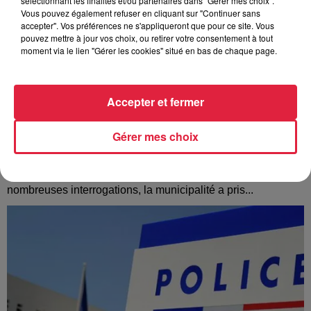
sélectionnant les finalités et/ou partenaires dans "Gérer mes choix".
Vous pouvez également refuser en cliquant sur "Continuer sans
accepter". Vos préférences ne s'appliqueront que pour ce site. Vous
pouvez mettre à jour vos choix, ou retirer votre consentement à tout
moment via le lien "Gérer les cookies" situé en bas de chaque page.
Accepter et fermer
Gérer mes choix
À Hoerdt, de l’eau brune sort des robinets
Depuis plusieurs jours, des habitants de Hoerdt ont vu de
l’eau brune s’écouler de leurs robinets. Face aux
nombreuses interrogations, la municipalité a pris...