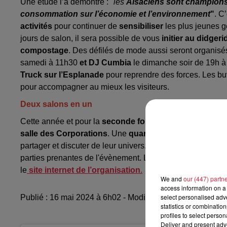
Une étude l’a démontré : "
les
Alsaciens sont champion
consommation sur l’économie et l’environnement
"
. C
activités
pour continuer de
sensibiliser
les plus jeunes g
jours de salon, il sera possible de vous
initier au didger
compostage
. Des défilés de mode aussi seront organisé
samedi à 11h30
et DJ Cumbia
le dimanche soir de 19h à
Truck sur l’Esplanade
pour reprendre des forces. Les bu
pour accompagner au mieux les visiteurs.
Deux salons en un
Cette année et pour la
seconde fois
seulement, le
salon 
salle des Corporations
. Une
quarantaine d’auteurs
,
d’
partager et discuter de leur univers. Les médiathèques, la 
parties prenantes de l'évènement. Les
entrées sont grat
le
site internet de l’organisation
.
We and
our (447) partn
access information on a 
select personalised ad
Publié : 16 mai 2024 à 6h02 - Modifié : 17 mai 2024 à 1
statistics or combinatio
profiles to select person
Deliver and present adv