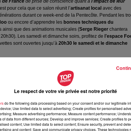
s de France
de prise de conscience quant à
l’impact de leur
’est pour cela que ce salon réunit l’
artisanat local
avec des
énérations durant ce week-end de la Pentecôte. Pendant les tro
idoo
ou encore d’apprendre les
bonnes techniques du
s ainsi que des animations musicales (
Serge Rieger
chantera
 20h30). Les samedi et dimanche soirs, profitez de
l’espace
Fo
vettes sont ouvertes jusqu’à
20h30 le samedi et le dimanche
Contin
des livres et de l’illustration
fait son retour
à Haguenau dans 
illustrateurs
et de
maisons d’édition
seront présents pour
librairie « La Marge » ou encore les ateliers de reliure seront
Le respect de votre vie privée est notre priorité
uites
pour les deux salons. Pour en savoir plus, rendez-vous su
ers
do the following data processing based on your consent and/or our legitimate int
device; Use limited data to select advertising; Create profiles for personalised adver
vertising; Measure advertising performance; Measure content performance; Unders
3h29 Jade Poncet
ns of data from different sources; Develop and improve services; Create profiles to 
alised content; Use limited data to select content; Ensure security, prevent and detect
ertising and content; Save and communicate privacy choices. These technologies