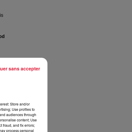
is
od
uer sans accepter
la
r
erest: Store and/or
tising; Use profiles to
tand audiences through
personalise content; Use
 fraud, and fix errors;
 may process personal