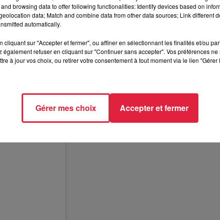
and browsing data to offer following functionalities: Identify devices based on infor
eolocation data; Match and combine data from other data sources; Link different de
nsmitted automatically.
cliquant sur "Accepter et fermer", ou affiner en sélectionnant les finalités et/ou pa
 également refuser en cliquant sur "Continuer sans accepter". Vos préférences ne 
tre à jour vos choix, ou retirer votre consentement à tout moment via le lien "Gérer 
Gérer mes choix
Accepter et fermer