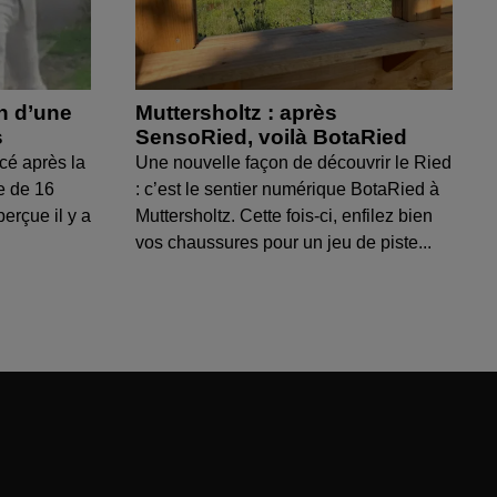
on d’une
Muttersholtz : après
s
SensoRied, voilà BotaRied
cé après la
Une nouvelle façon de découvrir le Ried
e de 16
: c’est le sentier numérique BotaRied à
perçue il y a
Muttersholtz. Cette fois-ci, enfilez bien
vos chaussures pour un jeu de piste...