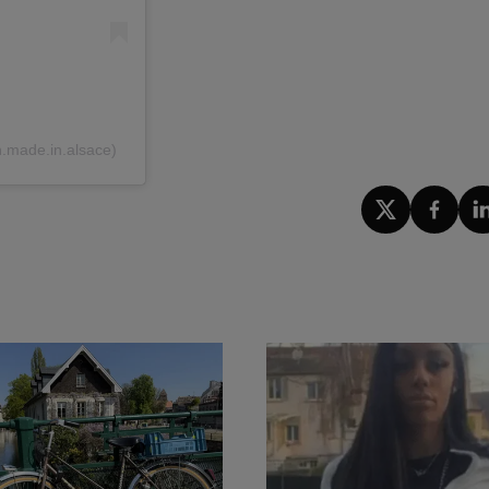
.made.in.alsace)