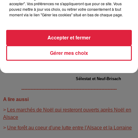
accepter". Vos préférences ne s'appliqueront que pour ce site. Vous
pouvez mettre à jour vos choix, ou retirer votre consentement à tout
moment via le lien "Gérer les cookies" situé en bas de chaque page.
Accepter et fermer
Gérer mes choix
Sélestat et Neuf-Brisach
--------------------------------------------------------------
A lire aussi
>
Les marchés de Noël qui resteront ouverts après Noël en
Alsace
>
Une forêt au coeur d'une lutte entre l'Alsace et la Lorraine