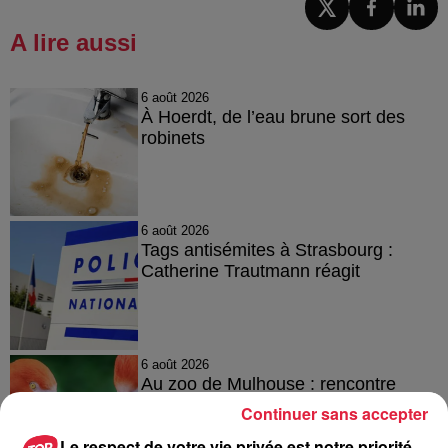
A lire aussi
6 août 2026
À Hoerdt, de l’eau brune sort des
robinets
6 août 2026
Tags antisémites à Strasbourg :
Catherine Trautmann réagit
6 août 2026
Au zoo de Mulhouse : rencontre
avec les flamants rouges
Continuer sans accepter
Le respect de votre vie privée est notre priorité