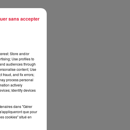
uer sans accepter
erest: Store and/or
tising; Use profiles to
tand audiences through
personalise content; Use
 fraud, and fix errors;
 may process personal
mation actively
vices; Identify devices
rtenaires dans "Gérer
s'appliqueront que pour
les cookies" situé en