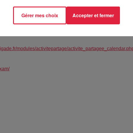
ils affrontent les épreuves et les pièges d’un maître de jeu exi
Gérer mes choix
Accepter et fermer
brigade.fr/modules/activitepartage/activite_partagee_calendar.
exam/