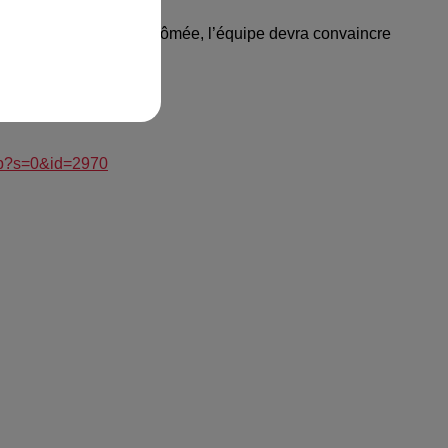
geant. Pour repartir diplômée, l’équipe devra convaincre
php?s=0&id=2970