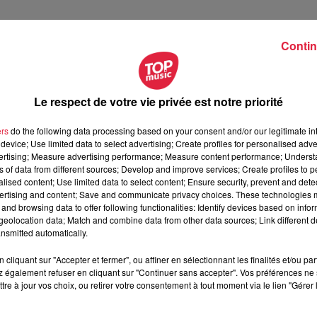
novembre 2024 à 20h30
Contin
novembre 2024 à 22h30
Le respect de votre vie privée est notre priorité
u bunker du Lutzelbruch, Chemin Marcel Bussinger
Geispolsheim
ers
do the following data processing based on your consent and/or our legitimate int
device; Use limited data to select advertising; Create profiles for personalised adver
vertising; Measure advertising performance; Measure content performance; Unders
ns of data from different sources; Develop and improve services; Create profiles to 
alised content; Use limited data to select content; Ensure security, prevent and detect
/lesanodins.com/2024/11/11/les-anodins-passent-lexam/
ertising and content; Save and communicate privacy choices. These technologies
and browsing data to offer following functionalities: Identify devices based on infor
eolocation data; Match and combine data from other data sources; Link different de
nsmitted automatically.
cliquant sur "Accepter et fermer", ou affiner en sélectionnant les finalités et/ou pa
 également refuser en cliquant sur "Continuer sans accepter". Vos préférences ne 
tre à jour vos choix, ou retirer votre consentement à tout moment via le lien "Gérer 