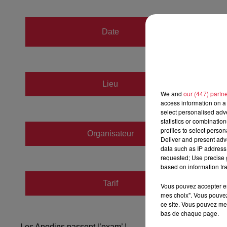
du
23 
Date
au
23 
Châtea
Lieu
67118
We and
our (447) partn
access information on a 
select personalised ad
statistics or combinatio
profiles to select person
Organisateur
https:/
Deliver and present adv
data such as IP address 
requested; Use precise g
based on information tra
Tarif
Gratuit
Vous pouvez accepter en 
mes choix". Vous pouvez
ce site. Vous pouvez met
bas de chaque page.
Les Anodins passent l’exam’ !