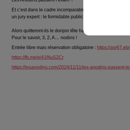
Et c’est dans le cadre incomparable du Château bunker qu’
un jury expert : le formidable public du Château.
Alors quitteront-ils le donjon tête haute ou mine piteuse ?
Pour le savoir, 3, 2, A… nodins !
Entrée libre mais réservation obligatoire :
https://asr67.e
https://fb.me/e/41f4uS2Cr
https://lesanodins.com/2024/11/11/les-anodins-passent-l