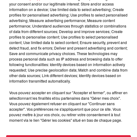
your consent and/or our legitimate interest: Store and/or access
information on a device; Use limited data to select advertising; Create
Les Anodins passent le Rhin !
profiles for personalised advertising; Use profiles to select personalised
advertising; Measure advertising performance; Measure content
Et découvrent un nouveau terrain de jeu : le O’Kivu,
performance; Understand audiences through statistics or combinations
of data from different sources; Develop and improve services; Create
restaurant africain qui les accueille pour la toute première
profiles to personalise content; Use profiles to select personalised
fois.
content; Use limited data to select content; Ensure security, prevent and
detect fraud, and fix errors; Deliver and present advertising and content;
Ils y apportent avec eux leur fantaisie, leur poésie et leur
Save and communicate privacy choices. These technologies may
imagination, dans un spectacle improvisé et forcément
process personal data such as IP address and browsing data to offer
following functionalities: Identify devices based on information actively
exotique.
requested; Use precise geolocation data; Match and combine data from
Alors, currywurst ou patates douces ?
other data sources; Link different devices; Identify devices based on
information transmitted automatically.
Pour le savoir, 3, 2, A… nodins !
Vous pouvez accepter en cliquant sur "Accepter et fermer", ou affiner en
sélectionnant les finalités et/ou partenaires dans "Gérer mes choix".
https://lesanodins.com/2024/11/11/les-anodins-passent-le-
Vous pouvez également refuser en cliquant sur "Continuer sans
accepter". Vos préférences ne s'appliqueront que pour ce site. Vous
rhin/
pouvez mettre à jour vos choix, ou retirer votre consentement à tout
moment via le lien "Gérer les cookies" situé en bas de chaque page.
https://fb.me/e/81Sq4ME17