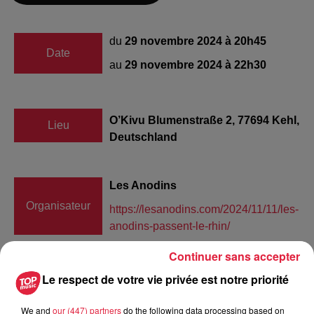
du
29 novembre 2024 à 20h45
Date
au
29 novembre 2024 à 22h30
O’Kivu Blumenstraße 2, 77694 Kehl,
Lieu
Deutschland
Les Anodins
Organisateur
https://lesanodins.com/2024/11/11/les-
anodins-passent-le-rhin/
Continuer sans accepter
Le respect de votre vie privée est notre priorité
Tarif
Gratuit
We and
our (447) partners
do the following data processing based on