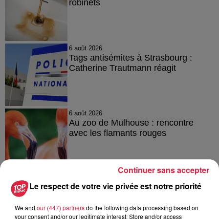
robinets
6 août 2026
Tags antisémites à Strasbourg :
Catherine Trautmann réagit
6 août 2026
Au zoo de Mulhouse : rencontre
avec les flamants rouges
Continuer sans accepter
Le respect de votre vie privée est notre priorité
À découvrir également
We and
our (447) partners
do the following data processing based on
your consent and/or our legitimate interest: Store and/or access