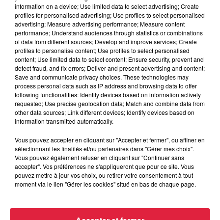
information on a device; Use limited data to select advertising; Create
profiles for personalised advertising; Use profiles to select personalised
advertising; Measure advertising performance; Measure content
performance; Understand audiences through statistics or combinations
of data from different sources; Develop and improve services; Create
profiles to personalise content; Use profiles to select personalised
content; Use limited data to select content; Ensure security, prevent and
detect fraud, and fix errors; Deliver and present advertising and content;
Save and communicate privacy choices. These technologies may
process personal data such as IP address and browsing data to offer
following functionalities: Identify devices based on information actively
requested; Use precise geolocation data; Match and combine data from
other data sources; Link different devices; Identify devices based on
information transmitted automatically.
Vous pouvez accepter en cliquant sur "Accepter et fermer", ou affiner en
sélectionnant les finalités et/ou partenaires dans "Gérer mes choix".
Vous pouvez également refuser en cliquant sur "Continuer sans
accepter". Vos préférences ne s'appliqueront que pour ce site. Vous
pouvez mettre à jour vos choix, ou retirer votre consentement à tout
À Hoerdt, de l’eau brune sort des robinets
moment via le lien "Gérer les cookies" situé en bas de chaque page.
Depuis plusieurs jours, des habitants de Hoerdt ont vu de
l’eau brune s’écouler de leurs robinets. Face aux
nombreuses interrogations, la municipalité a pris...